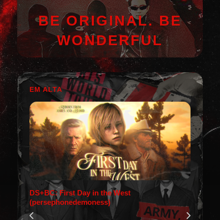
BE ORIGINAL. BE
WONDERFUL
EM ALTA
DS+BC: First Day in the West
(persephonedemoness)