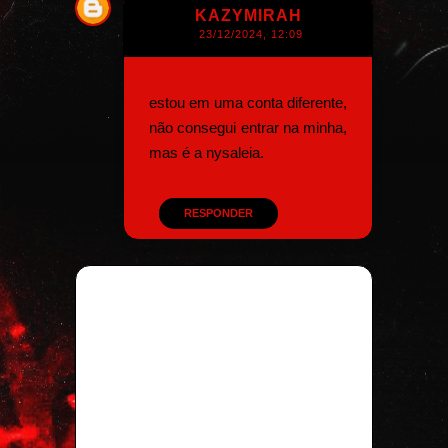
KAZYMIRAH
23/12/2024, 12:09
estou em uma conta diferente,
não consegui entrar na minha,
mas é a nysaleia.
RESPONDER