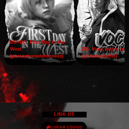
DS+BC: First Day in the
West
DS: Você, outra vez!
(persephonedemoness)
(@domodachii)
LINK US
COPIAR CÓDIGO