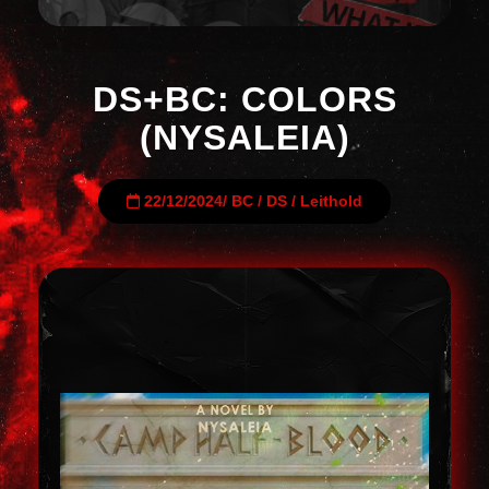
DS+BC: COLORS
(NYSALEIA)
22/12/2024
/
BC
/
DS
/
Leithold