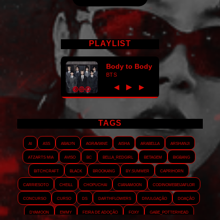
PLAYLIST
Body to Body
BTS
►
◀
▶
TAGS
AI
ASS
Abalyn
Agraviane
Aisha
Arabella
Arshanji
Atzarts Mia
Aviso
BC
Bella_RedGirl
Betagem
Bigbang
Bitchcraft
Black
Brookang
By.summer
Caprihorn
Carriesoto
Cheill
Chopuchai
Cianamoon
Codinomebeijaflor
Concurso
Curso
DS
Darthflowers
Divulgação
Doação
Dyamoon
Emmy
Feira de adoção
Foxy
Gabe_Potterhead