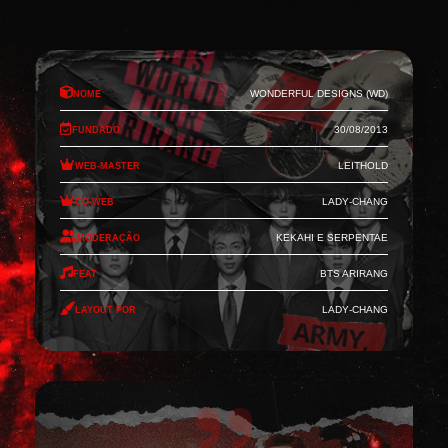
Nome
Wonderful Designs (WD)
Fundado
30/08/2013
Web-Master
Leithold
Co-Web
Lady-Chang
Moderação
Kekahi e Serpentae
Feat
BTS Arirang
Layout por
Lady-Chang