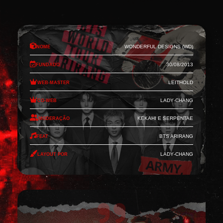
Nome
Wonderful Designs (WD)
Fundado
30/08/2013
Web-Master
Leithold
Co-Web
Lady-Chang
Moderação
Kekahi e Serpentae
Feat
BTS Arirang
Layout por
Lady-Chang