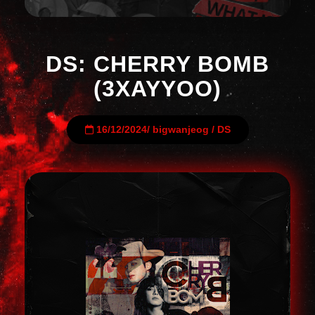
DS: CHERRY BOMB
(3XAYYOO)
16/12/2024
/
bigwanjeog
/
DS