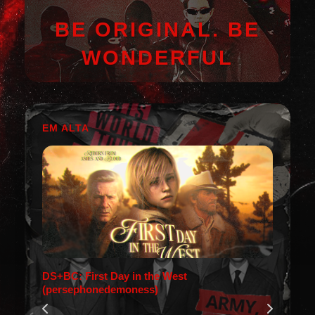
BE ORIGINAL. BE
WONDERFUL
EM ALTA
DS+BC: First Day in the West
(persephonedemoness)