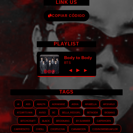
LINK US
COPIAR CÓDIGO
PLAYLIST
Body to Body
BTS
►
◀
▶
TAGS
AI
ASS
Abalyn
Agraviane
Aisha
Arabella
Arshanji
Atzarts Mia
Aviso
BC
Bella_RedGirl
Betagem
Bigbang
Bitchcraft
Black
Brookang
By.summer
Caprihorn
Carriesoto
Cheill
Chopuchai
Cianamoon
Codinomebeijaflor