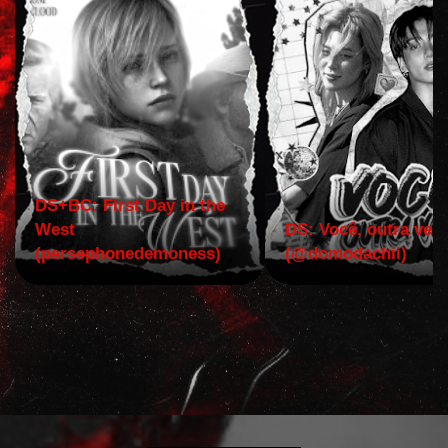
DS+BC: First Day in the
West
DS: Você, outra vez!
(persephonedemoness)
(@domodachii)