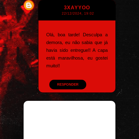
3XAYYOO
22/12/2024, 19:02
Olá, boa tarde! Desculpa a
demora, eu não sabia que já
havia sido entregue!! A capa
está maravilhosa, eu gostei
muito!!
RESPONDER