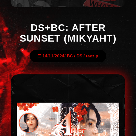
DS+BC: AFTER
SUNSET (MIKYAHT)
14/11/2024
/
BC
/
DS
/
taezip