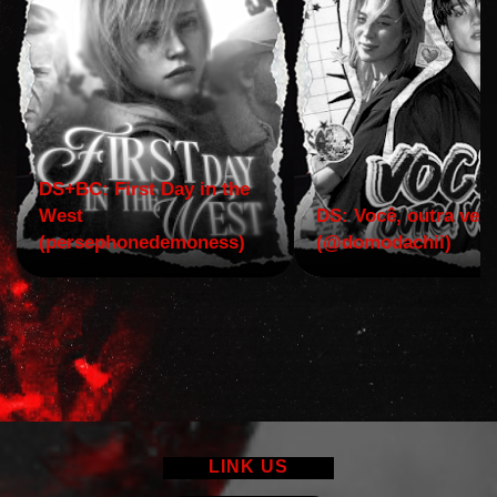
DS+BC: First Day in the
West
DS: Você, outra vez!
(persephonedemoness)
(@domodachii)
LINK US