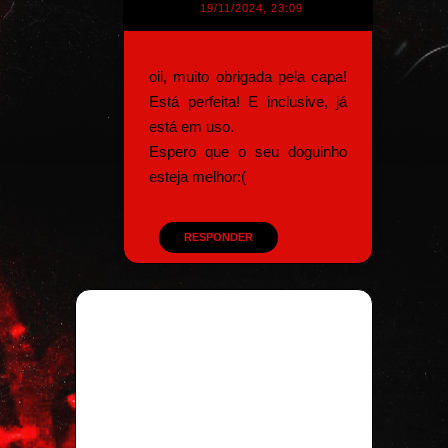
19/11/2024, 23:09
oii, muito obrigada pela capa!
Está perfeita! E inclusive, já
está em uso.
Espero que o seu doguinho
esteja melhor:(
RESPONDER