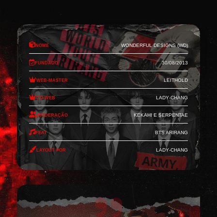
Nome
Wonderful Designs (WD)
Fundado
30/08/2013
Web-Master
Leithold
Co-Web
Lady-Chang
Moderação
Kekahi e Serpentae
Feat
BTS Arirang
Layout por
Lady-Chang