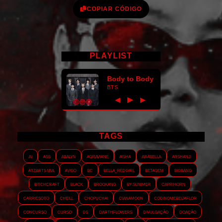
COPIAR CÓDIGO
PLAYLIST
Body to Body
BTS
►
◀
▶
TAGS
AI
ASS
Abalyn
Agraviane
Aisha
Arabella
Arshanji
Atzarts Mia
Aviso
BC
Bella_RedGirl
Betagem
Bigbang
Bitchcraft
Black
Brookang
By.summer
Caprihorn
Carriesoto
Cheill
Chopuchai
Cianamoon
Codinomebeijaflor
Concurso
Curso
DS
Darthflowers
Divulgação
Doação