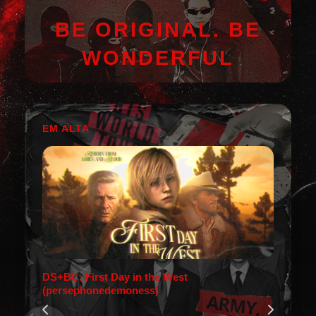
BE ORIGINAL. BE
WONDERFUL
EM ALTA
DS+BC: First Day in the West
(persephonedemoness)