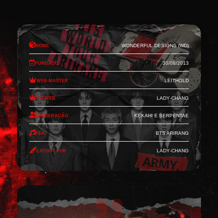
Nome
Wonderful Designs (WD)
Fundado
30/08/2013
Web-Master
Leithold
Co-Web
Lady-Chang
Moderação
Kekahi e Serpentae
Feat
BTS Arirang
Layout por
Lady-Chang