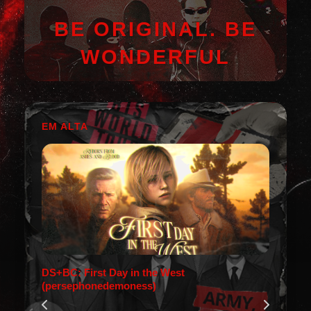
BE ORIGINAL. BE
WONDERFUL
EM ALTA
DS+BC: First Day in the West
(persephonedemoness)