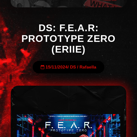
DS: F.E.A.R:
PROTOTYPE ZERO
(ERIIE)
15/11/2024
/
DS
/
Rafaella