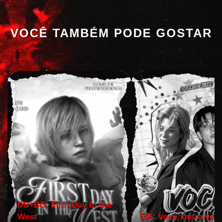
VOCÊ TAMBÉM PODE GOSTAR
DS+BC: First Day in the
West
DS: Você, outra vez!