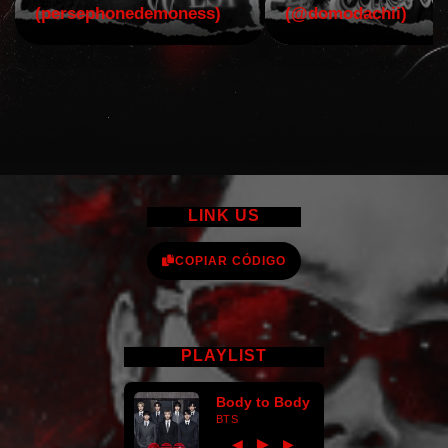
(persephonedemoness)
(@domodachii)
LINK US
COPIAR CÓDIGO
PLAYLIST
Body to Body
BTS
►
◀
▶