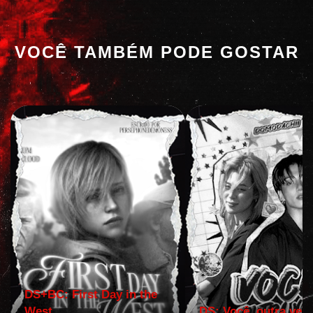
VOCÊ TAMBÉM PODE GOSTAR
DS+BC: First Day in the
West
DS: Você, outra vez!