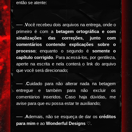
então se atente:
── .
V
ocê recebeu dois arquivos na entrega, onde o
primeiro é com a
b
etagem ortográfica e com
sinalizações das correções, junto com
comentários contendo explicações sobre o
processo
; enquanto o segundo é
s
omente o
capítulo corrigido
. Para acessá-los, por gentileza,
aperte na escrita e nela conterá o link do arquivo
que você será direcionado;
── .
C
uidado para não alterar nada na betagem
entregue e também para não excluir os
comentários inseridos. Caso haja dúvidas, me
avise para que eu possa estar te auxiliando;
── .
A
demais, não se esqueça de dar os
créditos
para mim
e ao
Wonderful Designs
♡.