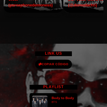
(persephonedemoness)
(@domodachii)
LINK US
COPIAR CÓDIGO
PLAYLIST
Body to Body
BTS