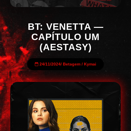
BT: VENETTA —
CAPÍTULO UM
(AESTASY)
24/11/2024
/
Betagem
/
Kymai