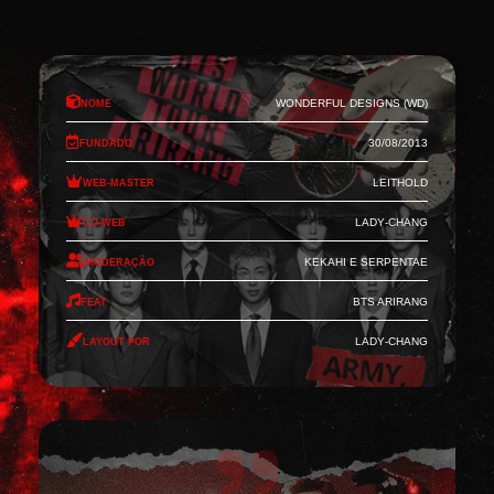
Nome
Wonderful Designs (WD)
Fundado
30/08/2013
Web-Master
Leithold
Co-Web
Lady-Chang
Moderação
Kekahi e Serpentae
Feat
BTS Arirang
Layout por
Lady-Chang