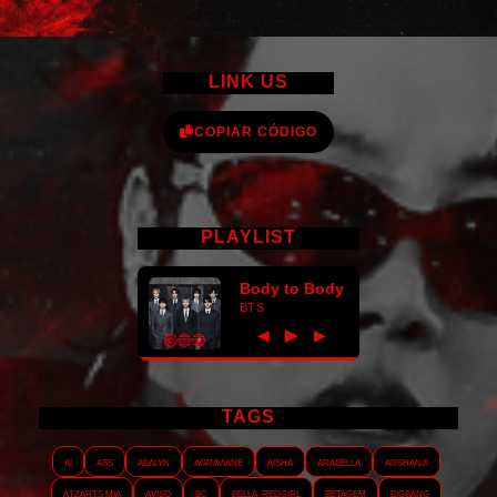
LINK US
COPIAR CÓDIGO
PLAYLIST
Body to Body
BTS
►
◀
▶
TAGS
AI
ASS
Abalyn
Agraviane
Aisha
Arabella
Arshanji
Atzarts Mia
Aviso
BC
Bella_RedGirl
Betagem
Bigbang