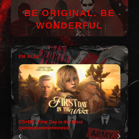
BE ORIGINAL. BE
WONDERFUL
EM ALTA
DS+BC: First Day in the West
(persephonedemoness)