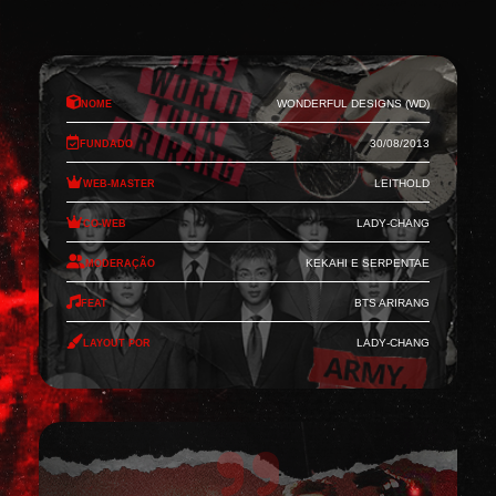
Nome
Wonderful Designs (WD)
Fundado
30/08/2013
Web-Master
Leithold
Co-Web
Lady-Chang
Moderação
Kekahi e Serpentae
Feat
BTS Arirang
Layout por
Lady-Chang