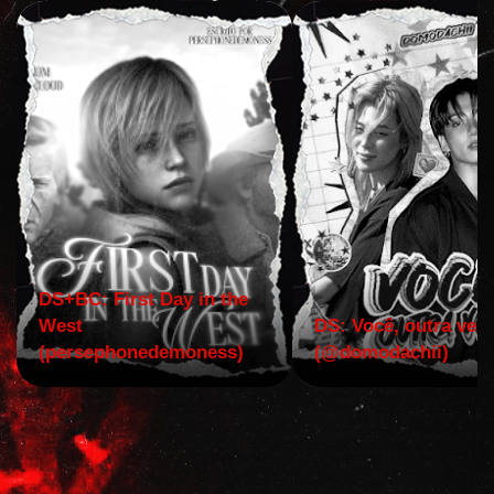
DS+BC: First Day in the
West
DS: Você, outra vez!
(persephonedemoness)
(@domodachii)