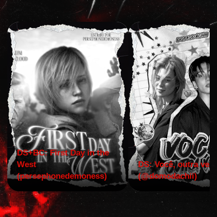
DS+BC: First Day in the
West
DS: Você, outra vez!
(persephonedemoness)
(@domodachii)