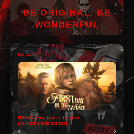
BE ORIGINAL. BE
WONDERFUL
EM ALTA
DS+BC: First Day in the West
(persephonedemoness)