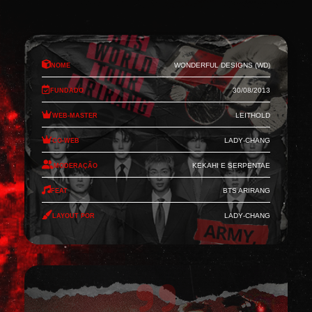
Nome
Wonderful Designs (WD)
Fundado
30/08/2013
Web-Master
Leithold
Co-Web
Lady-Chang
Moderação
Kekahi e Serpentae
Feat
BTS Arirang
Layout por
Lady-Chang