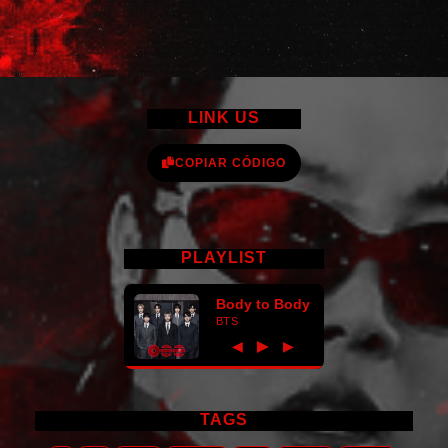
LINK US
COPIAR CÓDIGO
PLAYLIST
Body to Body
BTS
►
◀
▶
TAGS