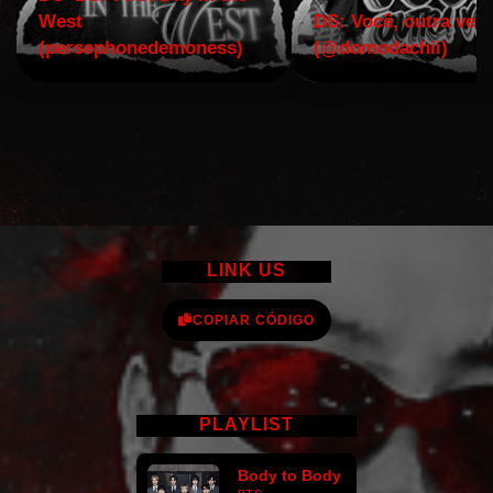
West
DS: Você, outra vez!
(persephonedemoness)
(@domodachii)
LINK US
COPIAR CÓDIGO
PLAYLIST
Body to Body