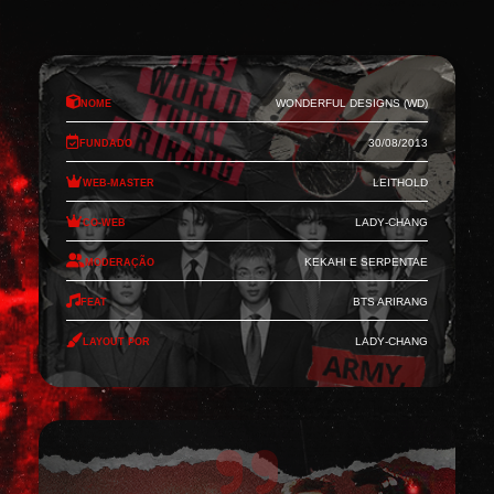
Nome
Wonderful Designs (WD)
Fundado
30/08/2013
Web-Master
Leithold
Co-Web
Lady-Chang
Moderação
Kekahi e Serpentae
Feat
BTS Arirang
Layout por
Lady-Chang