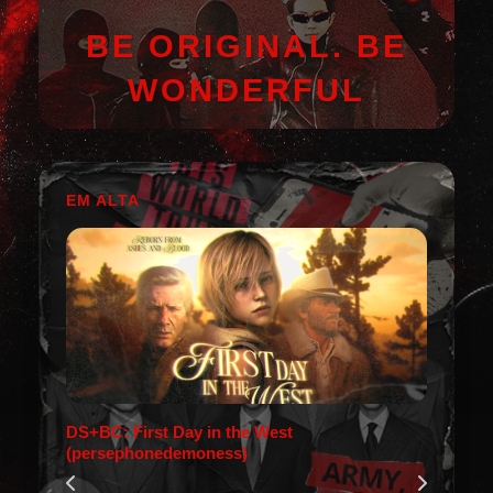
BE ORIGINAL. BE
WONDERFUL
EM ALTA
DS+BC: First Day in the West
(persephonedemoness)