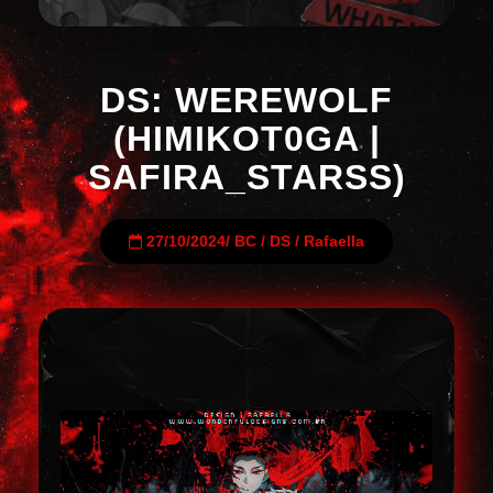
DS: WEREWOLF
(HIMIKOT0GA |
SAFIRA_STARSS)
27/10/2024
/
BC
/
DS
/
Rafaella