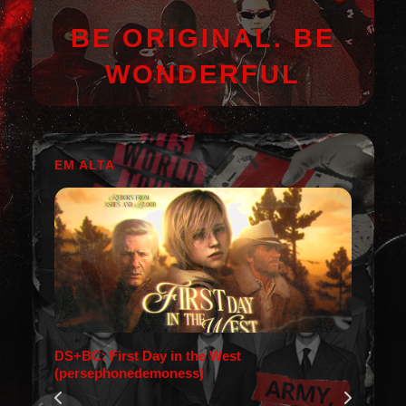
BE ORIGINAL. BE
WONDERFUL
EM ALTA
DS+BC: First Day in the West
(persephonedemoness)