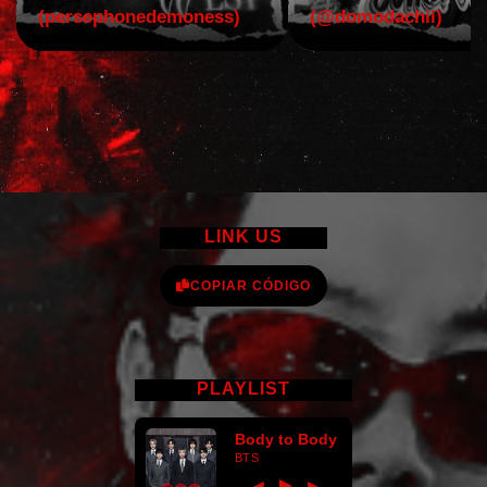
(persephonedemoness)
(@domodachii)
LINK US
COPIAR CÓDIGO
PLAYLIST
Body to Body
BTS
►
◀
▶