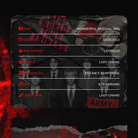
Nome
Wonderful Designs (WD)
Fundado
30/08/2013
Web-Master
Leithold
Co-Web
Lady-Chang
Moderação
Kekahi e Serpentae
Feat
BTS Arirang
Layout por
Lady-Chang