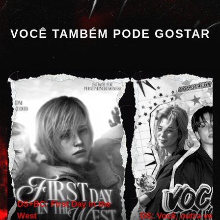
VOCÊ TAMBÉM PODE GOSTAR
DS+BC: First Day in the
West
DS: Você, outra vez!