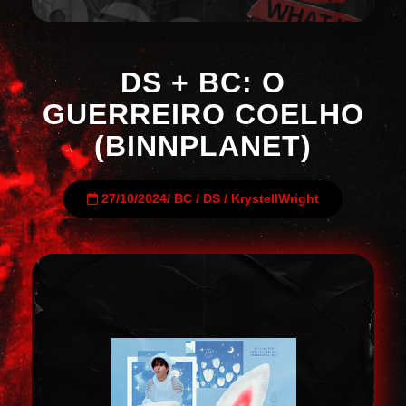
DS + BC: O
GUERREIRO COELHO
(BINNPLANET)
27/10/2024
/
BC
/
DS
/
KrystellWright