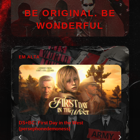
BE ORIGINAL. BE
WONDERFUL
EM ALTA
DS+BC: First Day in the West
(persephonedemoness)