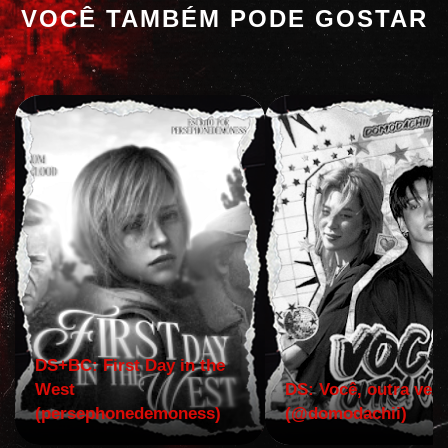
VOCÊ TAMBÉM PODE GOSTAR
DS+BC: First Day in the
West
DS: Você, outra vez!
(persephonedemoness)
(@domodachii)