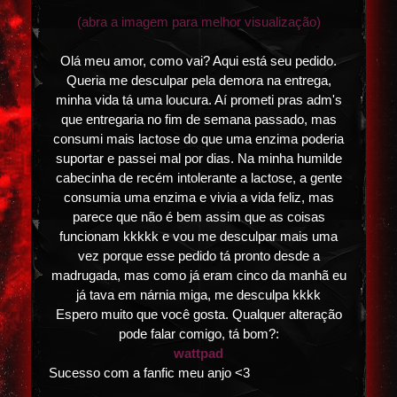
(abra a imagem para melhor visualização)
Olá meu amor, como vai? Aqui está seu pedido.
Queria me desculpar pela demora na entrega,
minha vida tá uma loucura. Aí prometi pras adm's
que entregaria no fim de semana passado, mas
consumi mais lactose do que uma enzima poderia
suportar e passei mal por dias. Na minha humilde
cabecinha de recém intolerante a lactose, a gente
consumia uma enzima e vivia a vida feliz, mas
parece que não é bem assim que as coisas
funcionam kkkkk e vou me desculpar mais uma
vez porque esse pedido tá pronto desde a
madrugada, mas como já eram cinco da manhã eu
já tava em nárnia miga, me desculpa kkkk
Espero muito que você gosta. Qualquer alteração
pode falar comigo, tá bom?:
wattpad
Sucesso com a fanfic meu anjo <3