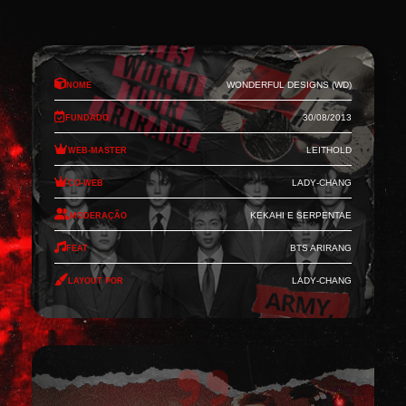
Nome
Wonderful Designs (WD)
Fundado
30/08/2013
Web-Master
Leithold
Co-Web
Lady-Chang
Moderação
Kekahi e Serpentae
Feat
BTS Arirang
Layout por
Lady-Chang