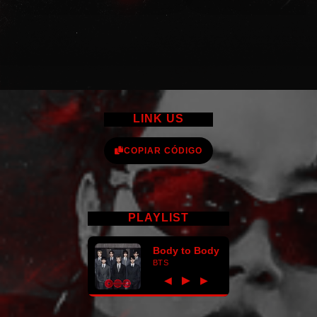
LINK US
COPIAR CÓDIGO
PLAYLIST
Body to Body
BTS
►
◀
▶