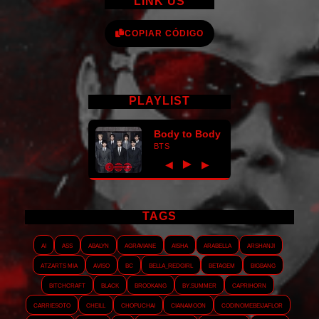
LINK US
COPIAR CÓDIGO
PLAYLIST
Body to Body
BTS
►
◀
▶
TAGS
AI
ASS
Abalyn
Agraviane
Aisha
Arabella
Arshanji
Atzarts Mia
Aviso
BC
Bella_RedGirl
Betagem
Bigbang
Bitchcraft
Black
Brookang
By.summer
Caprihorn
Carriesoto
Cheill
Chopuchai
Cianamoon
Codinomebeijaflor