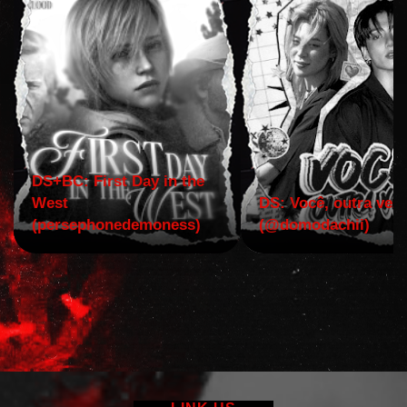
DS+BC: First Day in the
West
DS: Você, outra vez!
(persephonedemoness)
(@domodachii)