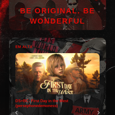
BE ORIGINAL. BE
WONDERFUL
EM ALTA
DS+BC: First Day in the West
(persephonedemoness)