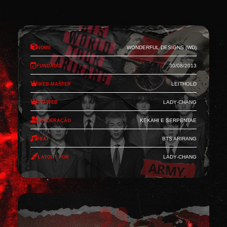
Nome
Wonderful Designs (WD)
Fundado
30/08/2013
Web-Master
Leithold
Co-Web
Lady-Chang
Moderação
Kekahi e Serpentae
Feat
BTS Arirang
Layout por
Lady-Chang