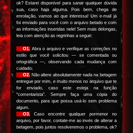
ok? Estarei disponível para sanar qualquer dúvida
sua, caso haja alguma. Pois bem, chega de
enrolação, vamos ao que interessa! Um e-mail já
foi enviado para você com o arquivo betado e com
as informações inseridas nele! Sem mais delongas,
leia com atenção as regrinhas a seguir:
⠀⠀O1.
Abra o arquivo e verifique as correções no
estilo que você solicitou — se comentada ou
ortográfica —, observando cada mudança com
cuidado;
⠀⠀O2.
Não altere absolutamente nada na betagem
entregue por mim, e muito menos no arquivo que te
for enviado, caso este esteja na função
“comentarista”. Sempre faça uma cópia do
documento, para que possa usá-lo sem problema
algum.
⠀⠀O3.
Caso encontre qualquer pormenor no
arquivo, por favor, contate-me ao invés de alterar a
betagem, pois juntos resolveremos o problema, ok?