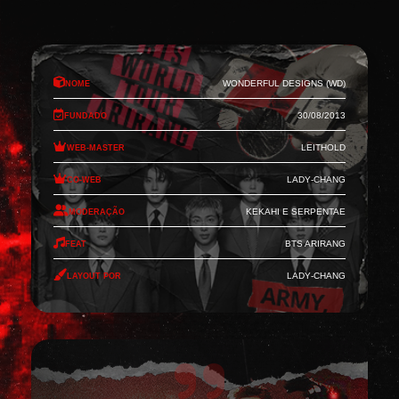
Nome
Wonderful Designs (WD)
Fundado
30/08/2013
Web-Master
Leithold
Co-Web
Lady-Chang
Moderação
Kekahi e Serpentae
Feat
BTS Arirang
Layout por
Lady-Chang