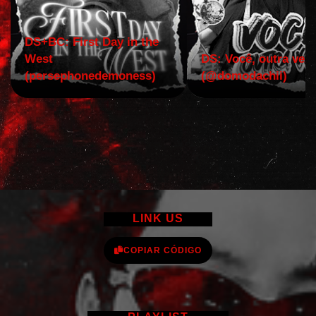
DS+BC: First Day in the
West
DS: Você, outra vez!
(persephonedemoness)
(@domodachii)
LINK US
COPIAR CÓDIGO