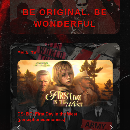
BE ORIGINAL. BE
WONDERFUL
EM ALTA
DS+BC: First Day in the West
(persephonedemoness)