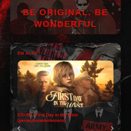
BE ORIGINAL. BE
WONDERFUL
EM ALTA
DS+BC: First Day in the West
(persephonedemoness)