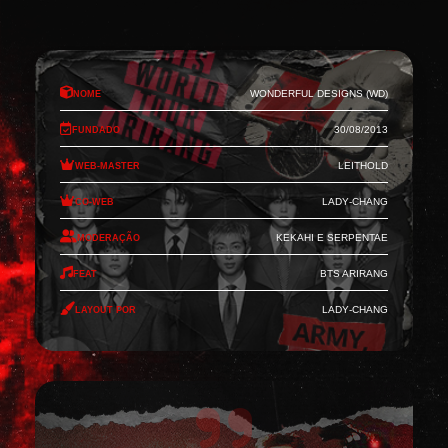
Nome
Wonderful Designs (WD)
Fundado
30/08/2013
Web-Master
Leithold
Co-Web
Lady-Chang
Moderação
Kekahi e Serpentae
Feat
BTS Arirang
Layout por
Lady-Chang