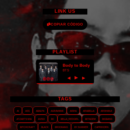
LINK US
COPIAR CÓDIGO
PLAYLIST
Body to Body
BTS
►
◀
▶
TAGS
AI
ASS
Abalyn
Agraviane
Aisha
Arabella
Arshanji
Atzarts Mia
Aviso
BC
Bella_RedGirl
Betagem
Bigbang
Bitchcraft
Black
Brookang
By.summer
Caprihorn