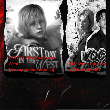
DS+BC: First Day in the
West
DS: Você, outra vez!
(persephonedemoness)
(@domodachii)