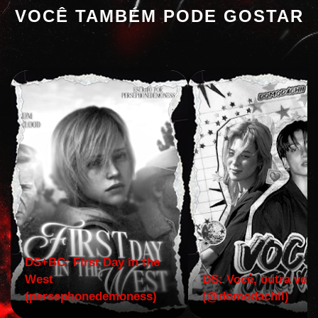
VOCÊ TAMBÉM PODE GOSTAR
DS+BC: First Day in the
West
DS: Você, outra vez!
(persephonedemoness)
(@domodachii)