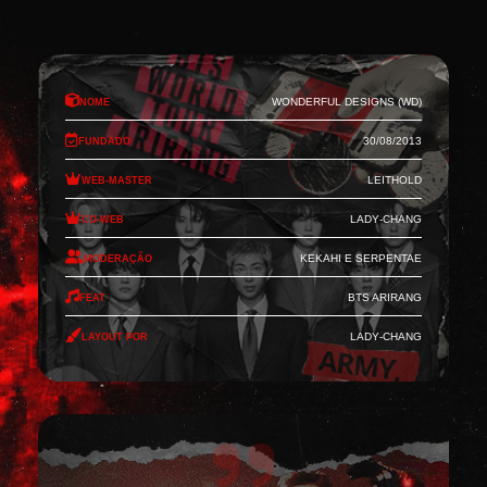
Nome
Wonderful Designs (WD)
Fundado
30/08/2013
Web-Master
Leithold
Co-Web
Lady-Chang
Moderação
Kekahi e Serpentae
Feat
BTS Arirang
Layout por
Lady-Chang