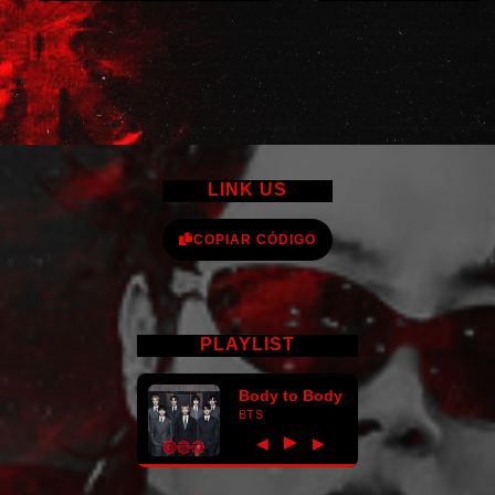
LINK US
COPIAR CÓDIGO
PLAYLIST
Body to Body
BTS
►
◀
▶