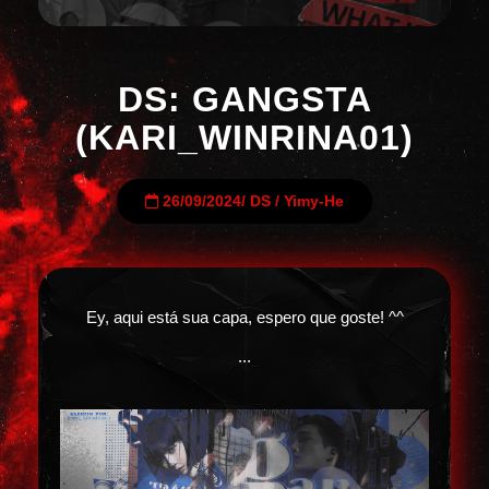
DS: GANGSTA
(KARI_WINRINA01)
26/09/2024
/
DS
/
Yimy-He
Ey, aqui está sua capa, espero que goste! ^^
...