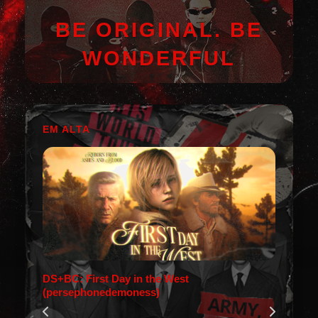
BE ORIGINAL. BE
WONDERFUL
EM ALTA
DS+BC: First Day in the West
(persephonedemoness)