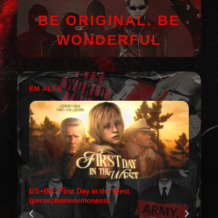
BE ORIGINAL. BE
WONDERFUL
EM ALTA
DS+BC: First Day in the West
(persephonedemoness)