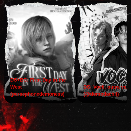
DS+BC: First Day in the
West
DS: Você, outra vez!
(persephonedemoness)
(@domodachii)