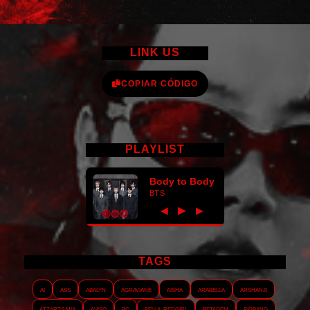
LINK US
COPIAR CÓDIGO
PLAYLIST
Body to Body
BTS
►
◀
▶
TAGS
AI
ASS
Abalyn
Agraviane
Aisha
Arabella
Arshanji
Atzarts Mia
Aviso
BC
Bella_RedGirl
Betagem
Bigbang