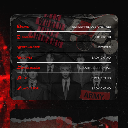
Nome
Wonderful Designs (WD)
Fundado
30/08/2013
Web-Master
Leithold
Co-Web
Lady-Chang
Moderação
Kekahi e Serpentae
Feat
BTS Arirang
Layout por
Lady-Chang