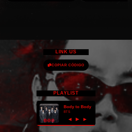
LINK US
COPIAR CÓDIGO
PLAYLIST
Body to Body
BTS
►
◀
▶