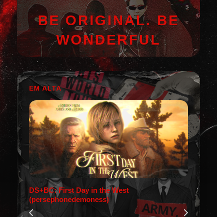
BE ORIGINAL. BE
WONDERFUL
EM ALTA
DS+BC: First Day in the West
(persephonedemoness)