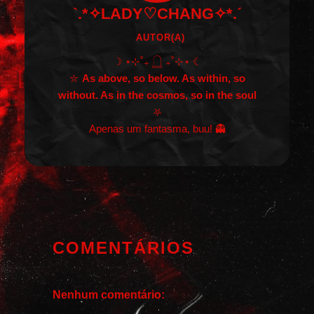
`.*✧LADY♡CHANG✧*.´
AUTOR(A)
☽ ⋆⊹˚₊ 𓉸 ₊˚⊹⋆ ☾
⛦
As above, so below. As within, so
without. As in the cosmos, so in the soul
⛧
Apenas um fantasma, buu! 👻
COMENTÁRIOS
Nenhum comentário: