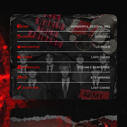
Nome
Wonderful Designs (WD)
Fundado
30/08/2013
Web-Master
Leithold
Co-Web
Lady-Chang
Moderação
Kekahi e Serpentae
Feat
BTS Arirang
Layout por
Lady-Chang