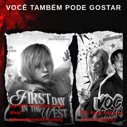
VOCÊ TAMBÉM PODE GOSTAR
DS+BC: First Day in the
West
DS: Você, outra vez!
(persephonedemoness)
(@domodachii)