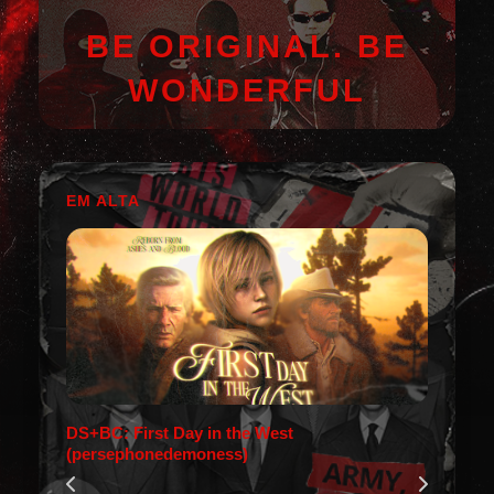
BE ORIGINAL. BE
WONDERFUL
EM ALTA
DS+BC: First Day in the West
(persephonedemoness)