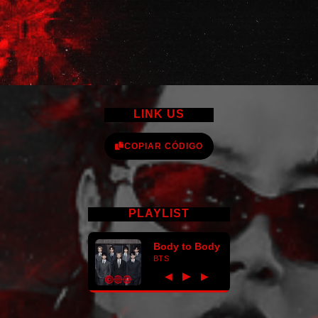
LINK US
COPIAR CÓDIGO
PLAYLIST
Body to Body
BTS
►
◀
▶