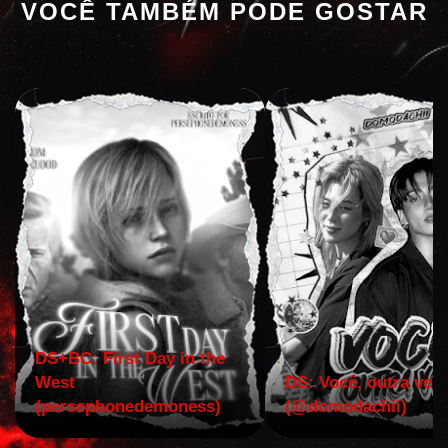
VOCÊ TAMBÉM PODE GOSTAR
DS+BC: First Day in the
West
DS: Você, outra vez!
(persephonedemoness)
(@domodachii)