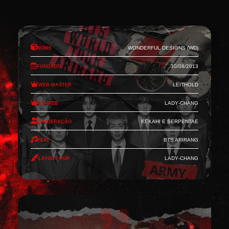
Nome
Wonderful Designs (WD)
Fundado
30/08/2013
Web-Master
Leithold
Co-Web
Lady-Chang
Moderação
Kekahi e Serpentae
Feat
BTS Arirang
Layout por
Lady-Chang