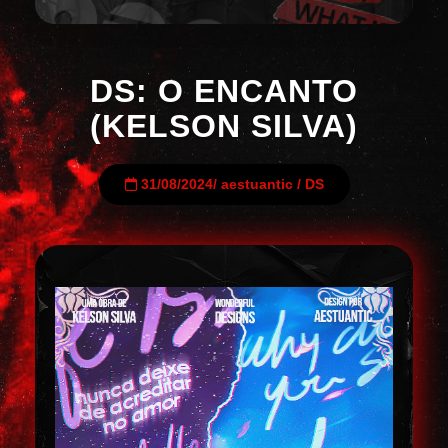
DS: O ENCANTO
(KELSON SILVA)
31/08/2024
/
aestuantic
/
DS