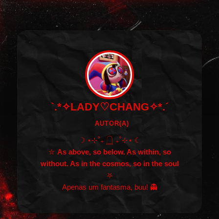
`.*✧LADY♡CHANG✧*.´
AUTOR(A)
☽ ⋆⊹˚₊ 𓉸 ₊˚⊹⋆ ☾
⛦
As above, so below. As within, so
without. As in the cosmos, so in the soul
⛧
Apenas um fantasma, buu! 👻