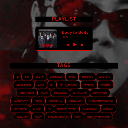
PLAYLIST
Body to Body
BTS
►
◀
▶
TAGS
AI
ASS
Abalyn
Agraviane
Aisha
Arabella
Arshanji
Atzarts Mia
Aviso
BC
Bella_RedGirl
Betagem
Bigbang
Bitchcraft
Black
Brookang
By.summer
Caprihorn
Carriesoto
Cheill
Chopuchai
Cianamoon
Codinomebeijaflor
Concurso
Curso
DS
Darthflowers
Divulgação
Doação
Dyamoon
Emmy
Feira de adoção
Foxy
Gabe_Potterhead
GeminnieKook
HALATZJOONG
HOTK
Harmonix
Holophernes