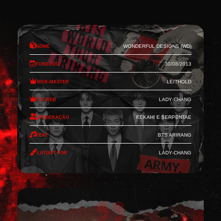
Nome
Wonderful Designs (WD)
Fundado
30/08/2013
Web-Master
Leithold
Co-Web
Lady-Chang
Moderação
Kekahi e Serpentae
Feat
BTS Arirang
Layout por
Lady-Chang