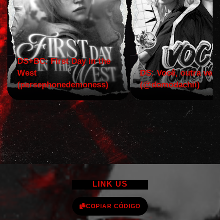
DS+BC: First Day in the
West
DS: Você, outra vez!
(persephonedemoness)
(@domodachii)
LINK US
COPIAR CÓDIGO