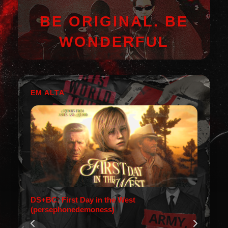
BE ORIGINAL. BE
WONDERFUL
EM ALTA
DS+BC: First Day in the West
(persephonedemoness)