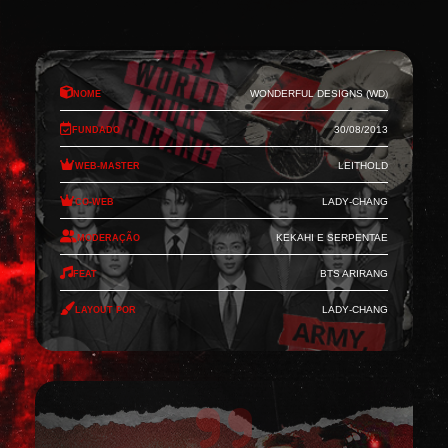
Nome
Wonderful Designs (WD)
Fundado
30/08/2013
Web-Master
Leithold
Co-Web
Lady-Chang
Moderação
Kekahi e Serpentae
Feat
BTS Arirang
Layout por
Lady-Chang