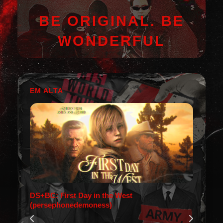
BE ORIGINAL. BE
WONDERFUL
EM ALTA
DS+BC: First Day in the West
(persephonedemoness)