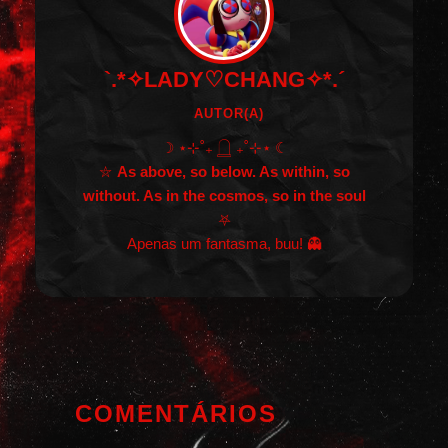
`.*✧LADY♡CHANG✧*.´
AUTOR(A)
☽ ⋆⊹˚₊ 𓉸 ₊˚⊹⋆ ☾
⛦
As above, so below. As within, so
without. As in the cosmos, so in the soul
⛧
Apenas um fantasma, buu! 👻
COMENTÁRIOS