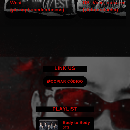
West
DS: Você, outra vez!
(persephonedemoness)
(@domodachii)
LINK US
COPIAR CÓDIGO
PLAYLIST
Body to Body
BTS