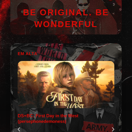
BE ORIGINAL. BE
WONDERFUL
EM ALTA
DS+BC: First Day in the West
(persephonedemoness)