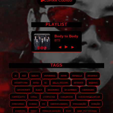
COPIAR CÓDIGO
PLAYLIST
Body to Body
BTS
►
◀
▶
TAGS
AI
ASS
Abalyn
Agraviane
Aisha
Arabella
Arshanji
Atzarts Mia
Aviso
BC
Bella_RedGirl
Betagem
Bigbang
Bitchcraft
Black
Brookang
By.summer
Caprihorn
Carriesoto
Cheill
Chopuchai
Cianamoon
Codinomebeijaflor
Concurso
Curso
DS
Darthflowers
Divulgação
Doação
Dyamoon
Emmy
Feira de adoção
Foxy
Gabe_Potterhead