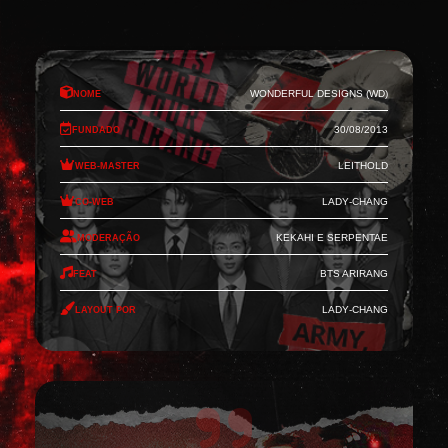
Nome
Wonderful Designs (WD)
Fundado
30/08/2013
Web-Master
Leithold
Co-Web
Lady-Chang
Moderação
Kekahi e Serpentae
Feat
BTS Arirang
Layout por
Lady-Chang