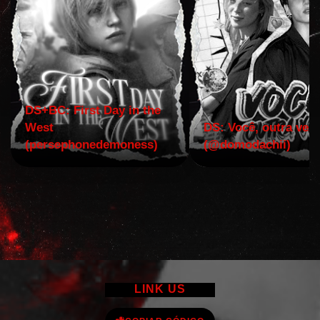
DS+BC: First Day in the
West
DS: Você, outra vez!
(persephonedemoness)
(@domodachii)
LINK US