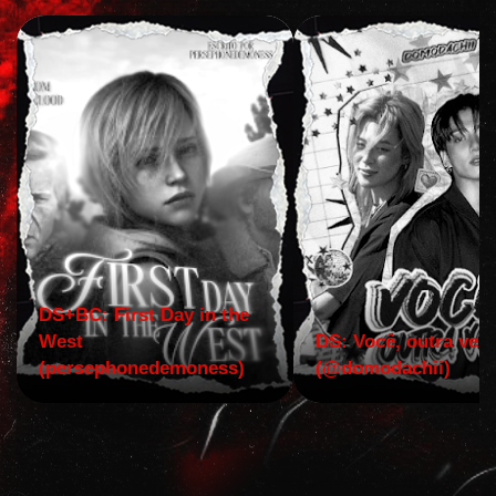
DS+BC: First Day in the
West
DS: Você, outra vez!
(persephonedemoness)
(@domodachii)