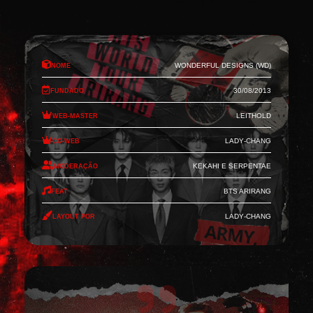
Nome
Wonderful Designs (WD)
Fundado
30/08/2013
Web-Master
Leithold
Co-Web
Lady-Chang
Moderação
Kekahi e Serpentae
Feat
BTS Arirang
Layout por
Lady-Chang