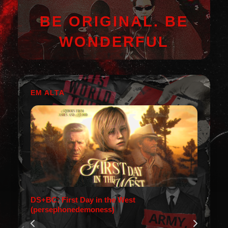
BE ORIGINAL. BE
WONDERFUL
EM ALTA
DS+BC: First Day in the West
(persephonedemoness)