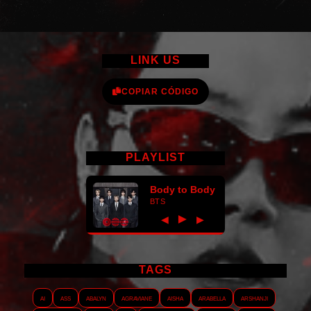
LINK US
COPIAR CÓDIGO
PLAYLIST
Body to Body
BTS
►
◀
▶
TAGS
AI
ASS
Abalyn
Agraviane
Aisha
Arabella
Arshanji