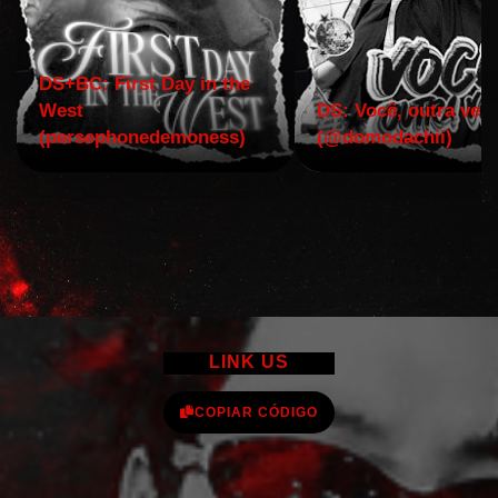
DS+BC: First Day in the
West
DS: Você, outra vez!
(persephonedemoness)
(@domodachii)
LINK US
COPIAR CÓDIGO