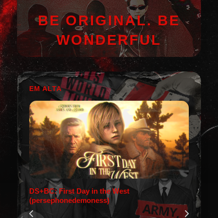
BE ORIGINAL. BE
WONDERFUL
EM ALTA
DS+BC: First Day in the West
(persephonedemoness)