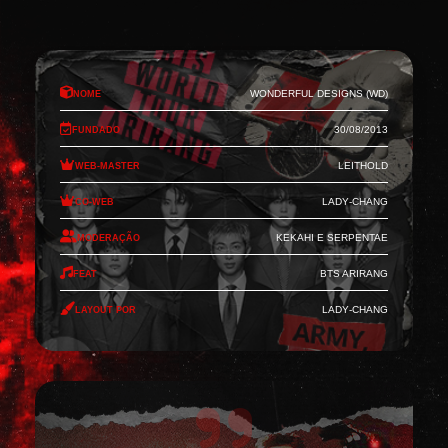
Nome
Wonderful Designs (WD)
Fundado
30/08/2013
Web-Master
Leithold
Co-Web
Lady-Chang
Moderação
Kekahi e Serpentae
Feat
BTS Arirang
Layout por
Lady-Chang