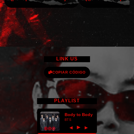
LINK US
COPIAR CÓDIGO
PLAYLIST
Body to Body
BTS
►
◀
▶