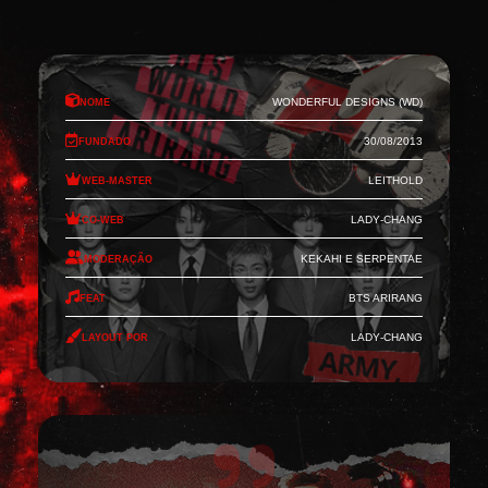
Nome
Wonderful Designs (WD)
Fundado
30/08/2013
Web-Master
Leithold
Co-Web
Lady-Chang
Moderação
Kekahi e Serpentae
Feat
BTS Arirang
Layout por
Lady-Chang