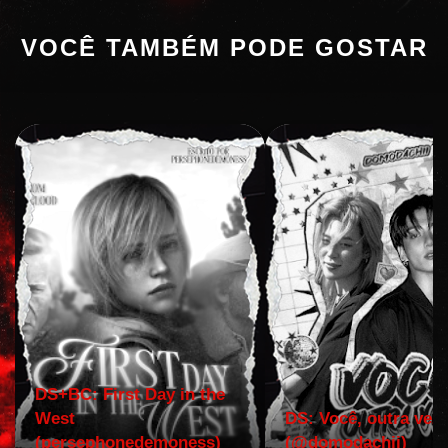
VOCÊ TAMBÉM PODE GOSTAR
DS+BC: First Day in the
West
DS: Você, outra vez!
(persephonedemoness)
(@domodachii)