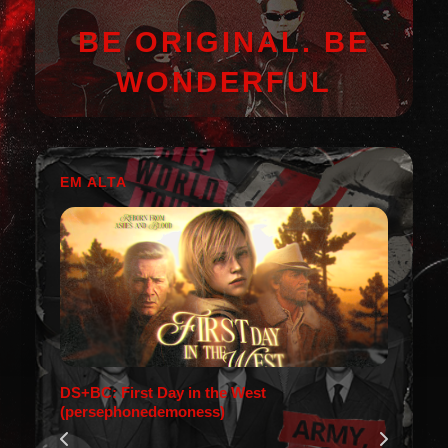
BE ORIGINAL. BE
WONDERFUL
EM ALTA
DS+BC: First Day in the West
(persephonedemoness)