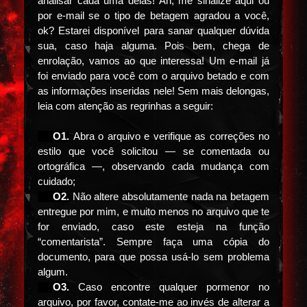
analisar cada uma delas! Ah, me sinalize aqui ou
por e-mail se o tipo de betagem agradou a você,
ok? Estarei disponível para sanar qualquer dúvida
sua, caso haja alguma. Pois bem, chega de
enrolação, vamos ao que interessa! Um e-mail já
foi enviado para você com o arquivo betado e com
as informações inseridas nele! Sem mais delongas,
leia com atenção as regrinhas a seguir:
⠀⠀O1.
Abra o arquivo e verifique as correções no
estilo que você solicitou — se comentada ou
ortográfica —, observando cada mudança com
cuidado;
⠀⠀O2.
Não altere absolutamente nada na betagem
entregue por mim, e muito menos no arquivo que te
for enviado, caso este esteja na função
“comentarista”. Sempre faça uma cópia do
documento, para que possa usá-lo sem problema
algum.
⠀⠀O3.
Caso encontre qualquer pormenor no
arquivo, por favor, contate-me ao invés de alterar a