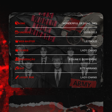
Nome
Wonderful Designs (WD)
Fundado
30/08/2013
Web-Master
Leithold
Co-Web
Lady-Chang
Moderação
Kekahi e Serpentae
Feat
BTS Arirang
Layout por
Lady-Chang