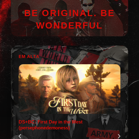
BE ORIGINAL. BE
WONDERFUL
EM ALTA
DS+BC: First Day in the West
(persephonedemoness)