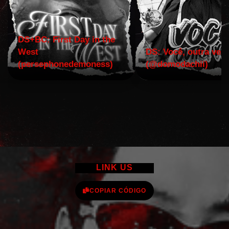
DS+BC: First Day in the
West
DS: Você, outra vez!
(persephonedemoness)
(@domodachii)
LINK US
COPIAR CÓDIGO