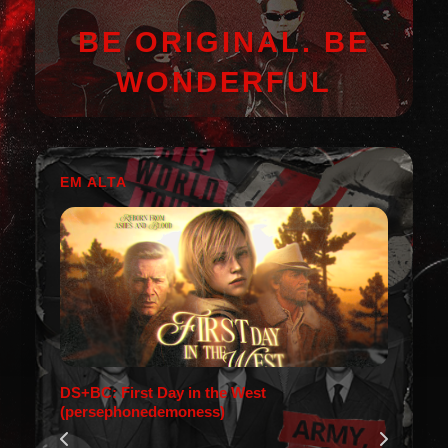
BE ORIGINAL. BE
WONDERFUL
EM ALTA
DS+BC: First Day in the West
(persephonedemoness)