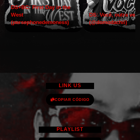
DS+BC: First Day in the
West
DS: Você, outra vez!
(persephonedemoness)
(@domodachii)
LINK US
COPIAR CÓDIGO
PLAYLIST