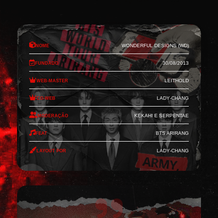
Nome
Wonderful Designs (WD)
Fundado
30/08/2013
Web-Master
Leithold
Co-Web
Lady-Chang
Moderação
Kekahi e Serpentae
Feat
BTS Arirang
Layout por
Lady-Chang