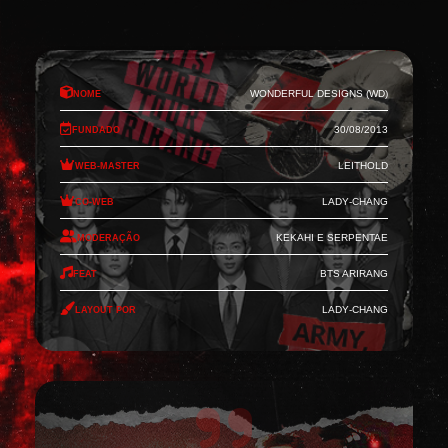
Nome
Wonderful Designs (WD)
Fundado
30/08/2013
Web-Master
Leithold
Co-Web
Lady-Chang
Moderação
Kekahi e Serpentae
Feat
BTS Arirang
Layout por
Lady-Chang