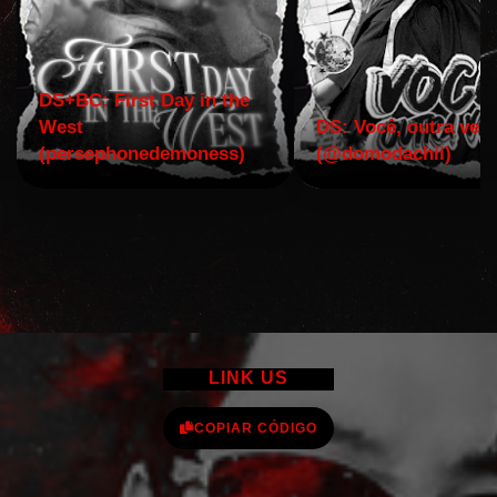
DS+BC: First Day in the
West
DS: Você, outra vez!
(persephonedemoness)
(@domodachii)
LINK US
COPIAR CÓDIGO