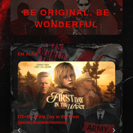
BE ORIGINAL. BE
WONDERFUL
EM ALTA
DS+BC: First Day in the West
(persephonedemoness)