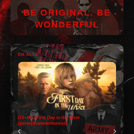
BE ORIGINAL. BE
WONDERFUL
EM ALTA
DS+BC: First Day in the West
(persephonedemoness)