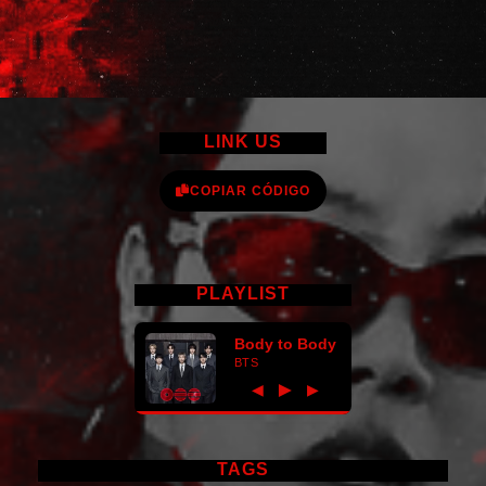
LINK US
COPIAR CÓDIGO
PLAYLIST
Body to Body
BTS
►
◀
▶
TAGS