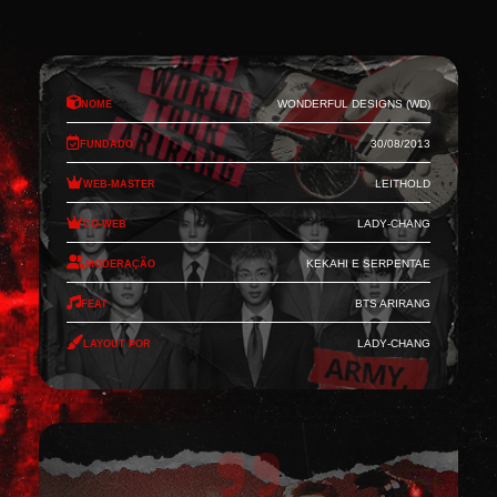
Nome
Wonderful Designs (WD)
Fundado
30/08/2013
Web-Master
Leithold
Co-Web
Lady-Chang
Moderação
Kekahi e Serpentae
Feat
BTS Arirang
Layout por
Lady-Chang