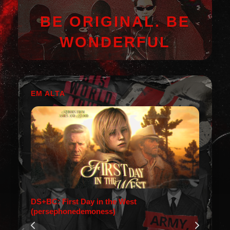
BE ORIGINAL. BE
WONDERFUL
EM ALTA
DS+BC: First Day in the West
(persephonedemoness)