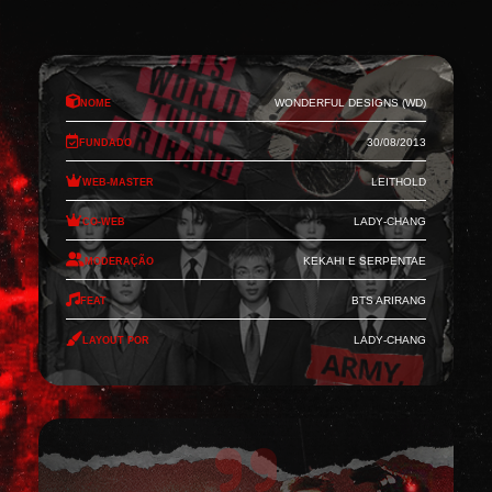
Nome
Wonderful Designs (WD)
Fundado
30/08/2013
Web-Master
Leithold
Co-Web
Lady-Chang
Moderação
Kekahi e Serpentae
Feat
BTS Arirang
Layout por
Lady-Chang