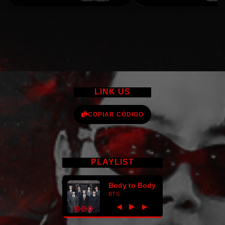
LINK US
COPIAR CÓDIGO
PLAYLIST
Body to Body
BTS
►
◀
▶