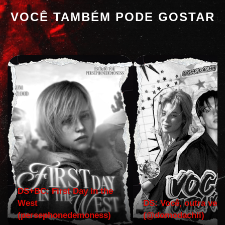
VOCÊ TAMBÉM PODE GOSTAR
DS+BC: First Day in the
West
DS: Você, outra vez!
(persephonedemoness)
(@domodachii)