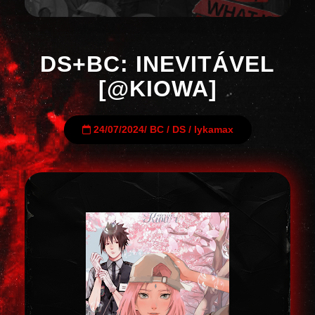
DS+BC: INEVITÁVEL
[@KIOWA]
24/07/2024
/
BC
/
DS
/
lykamax