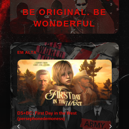
BE ORIGINAL. BE
WONDERFUL
EM ALTA
DS+BC: First Day in the West
(persephonedemoness)