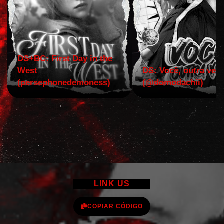
DS+BC: First Day in the
West
DS: Você, outra vez!
(persephonedemoness)
(@domodachii)
LINK US
COPIAR CÓDIGO