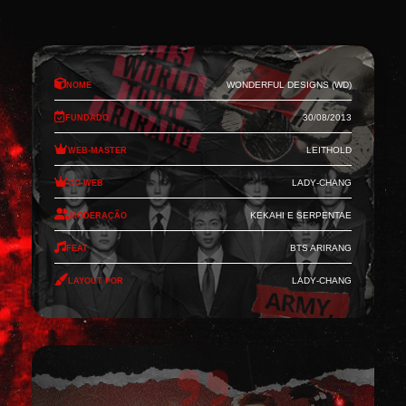
Nome
Wonderful Designs (WD)
Fundado
30/08/2013
Web-Master
Leithold
Co-Web
Lady-Chang
Moderação
Kekahi e Serpentae
Feat
BTS Arirang
Layout por
Lady-Chang