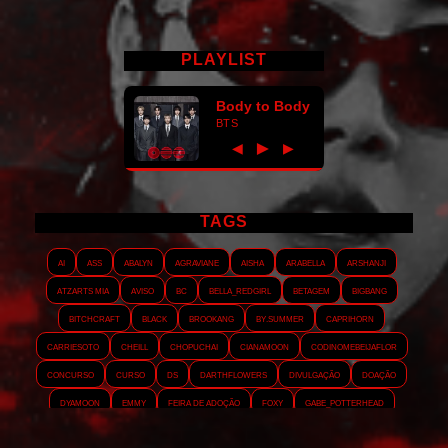
PLAYLIST
Body to Body
BTS
►
◀
▶
TAGS
AI
ASS
Abalyn
Agraviane
Aisha
Arabella
Arshanji
Atzarts Mia
Aviso
BC
Bella_RedGirl
Betagem
Bigbang
Bitchcraft
Black
Brookang
By.summer
Caprihorn
Carriesoto
Cheill
Chopuchai
Cianamoon
Codinomebeijaflor
Concurso
Curso
DS
Darthflowers
Divulgação
Doação
Dyamoon
Emmy
Feira de adoção
Foxy
Gabe_Potterhead
GeminnieKook
HALATZJOONG
HOTK
Harmonix
Holophernes