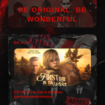
BE ORIGINAL. BE
WONDERFUL
EM ALTA
DS+BC: First Day in the West
(persephonedemoness)