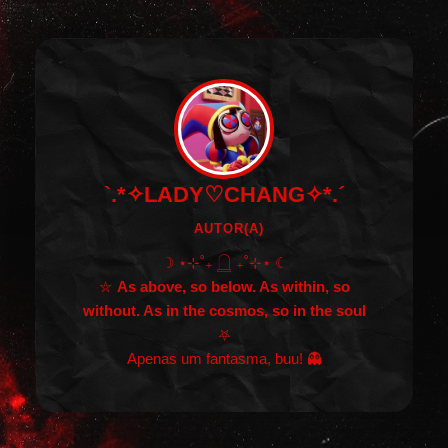
`.*✧LADY♡CHANG✧*.´
AUTOR(A)
☽ ⋆⊹˚₊ 𓉸 ₊˚⊹⋆ ☾
⛦
As above, so below. As within, so
without. As in the cosmos, so in the soul
⛧
Apenas um fantasma, buu! 👻