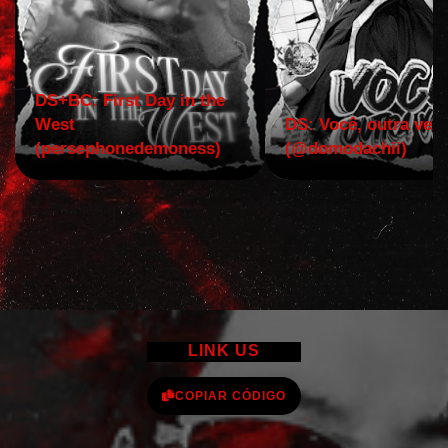
DS+BC: First Day in the
West
DS: Você, outra vez!
(persephonedemoness)
(@domodachii)
LINK US
COPIAR CÓDIGO