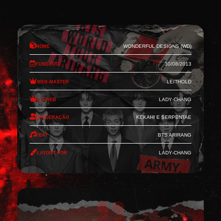
Nome
Wonderful Designs (WD)
Fundado
30/08/2013
Web-Master
Leithold
Co-Web
Lady-Chang
Moderação
Kekahi e Serpentae
Feat
BTS Arirang
Layout por
Lady-Chang