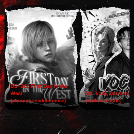
DS+BC: First Day in the
West
DS: Você, outra vez!
(persephonedemoness)
(@domodachii)