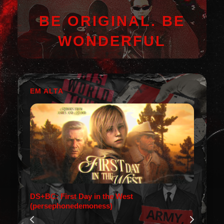
BE ORIGINAL. BE
WONDERFUL
EM ALTA
DS+BC: First Day in the West
(persephonedemoness)