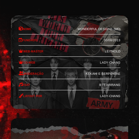
Nome
Wonderful Designs (WD)
Fundado
30/08/2013
Web-Master
Leithold
Co-Web
Lady-Chang
Moderação
Kekahi e Serpentae
Feat
BTS Arirang
Layout por
Lady-Chang