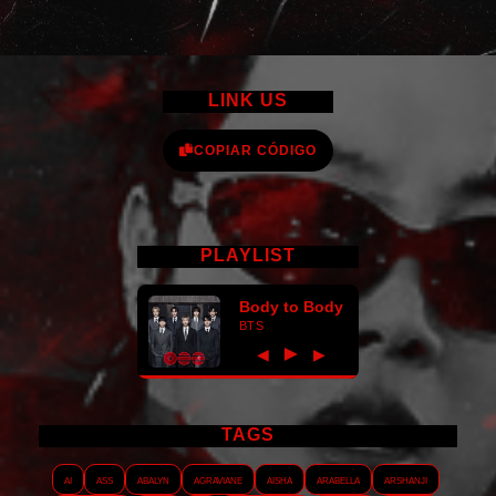
LINK US
COPIAR CÓDIGO
PLAYLIST
Body to Body
BTS
►
◀
▶
TAGS
AI
ASS
Abalyn
Agraviane
Aisha
Arabella
Arshanji