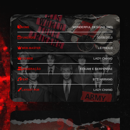
Nome
Wonderful Designs (WD)
Fundado
30/08/2013
Web-Master
Leithold
Co-Web
Lady-Chang
Moderação
Kekahi e Serpentae
Feat
BTS Arirang
Layout por
Lady-Chang