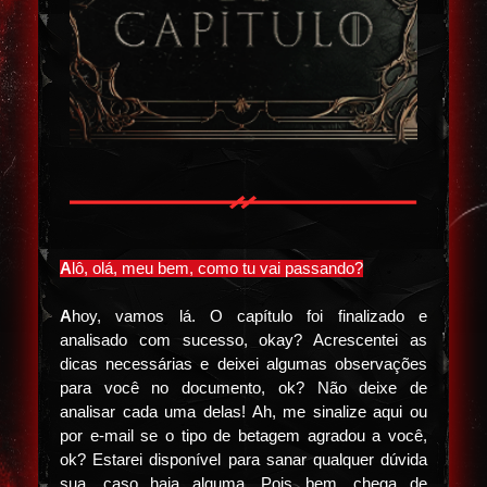
A
lô, olá, meu bem, como tu vai passando?
A
hoy, vamos lá. O capítulo foi finalizado e
analisado com sucesso, okay? Acrescentei as
dicas necessárias e deixei algumas observações
para você no documento, ok? Não deixe de
analisar cada uma delas! Ah, me sinalize aqui ou
por e-mail se o tipo de betagem agradou a você,
ok? Estarei disponível para sanar qualquer dúvida
sua, caso haja alguma. Pois bem, chega de