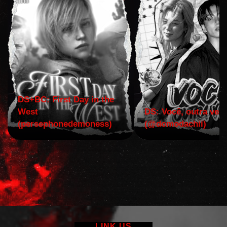
DS+BC: First Day in the
West
DS: Você, outra vez!
(persephonedemoness)
(@domodachii)
LINK US