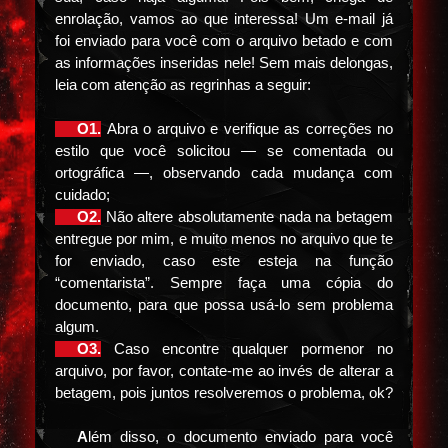
enrolação, vamos ao que interessa! Um e-mail já
foi enviado para você com o arquivo betado e com
as informações inseridas nele! Sem mais delongas,
leia com atenção as regrinhas a seguir:
⠀⠀O1.
Abra o arquivo e verifique as correções no
estilo que você solicitou — se comentada ou
ortográfica —, observando cada mudança com
cuidado;
⠀⠀O2.
Não altere absolutamente nada na betagem
entregue por mim, e muito menos no arquivo que te
for enviado, caso este esteja na função
“comentarista”. Sempre faça uma cópia do
documento, para que possa usá-lo sem problema
algum.
⠀⠀O3.
Caso encontre qualquer pormenor no
arquivo, por favor, contate-me ao invés de alterar a
betagem, pois juntos resolveremos o problema, ok?
⠀⠀
A
lém disso, o documento enviado para você