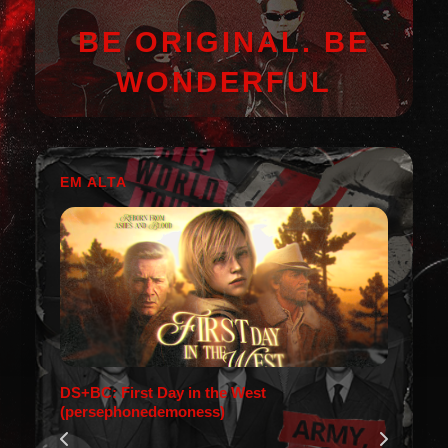
BE ORIGINAL. BE
WONDERFUL
EM ALTA
DS+BC: First Day in the West
(persephonedemoness)