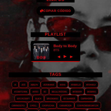
COPIAR CÓDIGO
PLAYLIST
Body to Body
BTS
►
◀
▶
TAGS
AI
ASS
Abalyn
Agraviane
Aisha
Arabella
Arshanji
Atzarts Mia
Aviso
BC
Bella_RedGirl
Betagem
Bigbang
Bitchcraft
Black
Brookang
By.summer
Caprihorn
Carriesoto
Cheill
Chopuchai
Cianamoon
Codinomebeijaflor