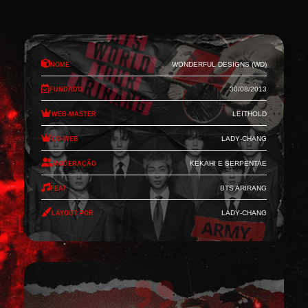
Nome
Wonderful Designs (WD)
Fundado
30/08/2013
Web-Master
Leithold
Co-Web
Lady-Chang
Moderação
Kekahi e Serpentae
Feat
BTS Arirang
Layout por
Lady-Chang