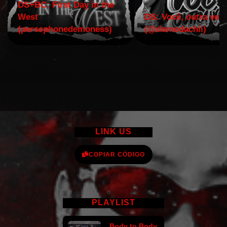
DS+BC: First Day in the
West
DS: Você, outra vez!
(persephonedemoness)
(@domodachii)
LINK US
COPIAR CÓDIGO
PLAYLIST
Body to Body