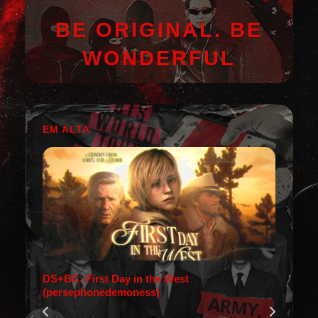
BE ORIGINAL. BE
WONDERFUL
EM ALTA
DS+BC: First Day in the West
(persephonedemoness)