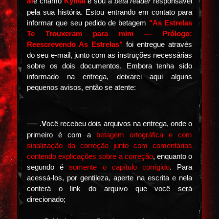
M
e chamo
Kymai
e sou a
beta reader
responsável
pela sua história. Estou entrando em contato para
informar que seu pedido de betagem
"As Estrelas
Te Trouxeram para mim — Prólogo:
Reescrevendo As Estrelas"
foi entregue através
do seu e-mail, junto com as instruções necessárias
sobre os dois documentos.
Embora tenha sido
informado na entrega, deixarei aqui alguns
pequenos avisos, então se atente:
── .
V
ocê recebeu dois arquivos na entrega, onde o
primeiro é com a
b
etagem ortográfica e com
sinalização da correção junto com comentários
contendo explicações sobre a correção
, enquanto o
segundo é
s
omente o capítulo corrigido
. Para
acessá-los, por gentileza, aperte na escrita e nela
conterá o link do arquivo que você será
direcionado;