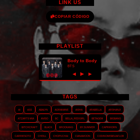
LINK US
COPIAR CÓDIGO
PLAYLIST
Body to Body
BTS
►
◀
▶
TAGS
AI
ASS
Abalyn
Agraviane
Aisha
Arabella
Arshanji
Atzarts Mia
Aviso
BC
Bella_RedGirl
Betagem
Bigbang
Bitchcraft
Black
Brookang
By.summer
Caprihorn
Carriesoto
Cheill
Chopuchai
Cianamoon
Codinomebeijaflor