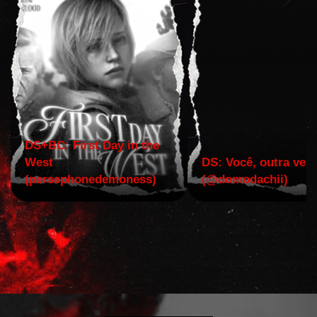
DS+BC: First Day in the
West
DS: Você, outra vez!
(persephonedemoness)
(@domodachii)