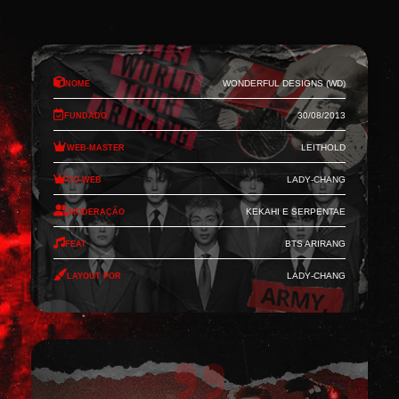
Nome
Wonderful Designs (WD)
Fundado
30/08/2013
Web-Master
Leithold
Co-Web
Lady-Chang
Moderação
Kekahi e Serpentae
Feat
BTS Arirang
Layout por
Lady-Chang