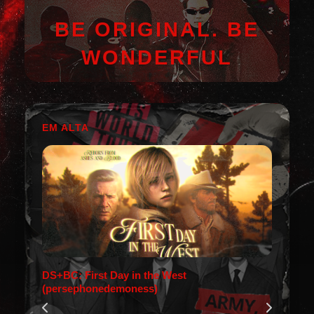
BE ORIGINAL. BE
WONDERFUL
EM ALTA
DS+BC: First Day in the West
(persephonedemoness)