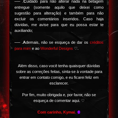
── .
C
uidado para não alterar nada na betagem
entregue (somente aquilo que deixei como
sugestão para alteração) e também para não
excluir os comentários inseridos. Caso haja
dúvidas, me avise para que eu possa estar te
auxiliando;
── .
A
demais, não se esqueça de dar os
créditos
para mim
e ao
W
onderful Designs
♡.
Além disso, caso você tenha quaisquer dúvidas
sobre as correções feitas, sinta-se à vontade para
entrar em contato comigo, e eu ficarei feliz em
esclarecer.
Por fim, muito obrigada e, por favor, não se
esqueça de comentar aqui. ♡
Com carinho, Kymai.
🍿