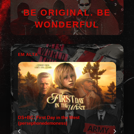
BE ORIGINAL. BE
WONDERFUL
EM ALTA
DS+BC: First Day in the West
(persephonedemoness)