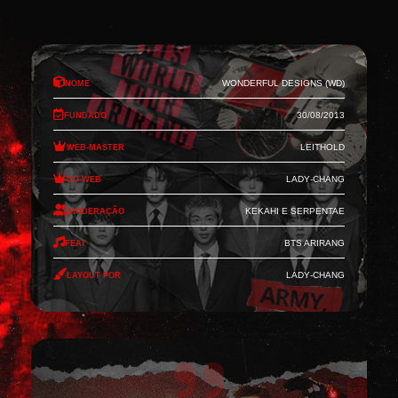
Nome
Wonderful Designs (WD)
Fundado
30/08/2013
Web-Master
Leithold
Co-Web
Lady-Chang
Moderação
Kekahi e Serpentae
Feat
BTS Arirang
Layout por
Lady-Chang