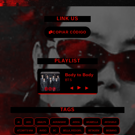
LINK US
COPIAR CÓDIGO
PLAYLIST
Body to Body
BTS
►
◀
▶
TAGS
AI
ASS
Abalyn
Agraviane
Aisha
Arabella
Arshanji
Atzarts Mia
Aviso
BC
Bella_RedGirl
Betagem
Bigbang