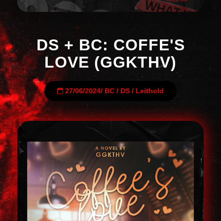
DS + BC: COFFE'S
LOVE (GGKTHV)
27/06/2024
/
BC
/
DS
/
Leithold