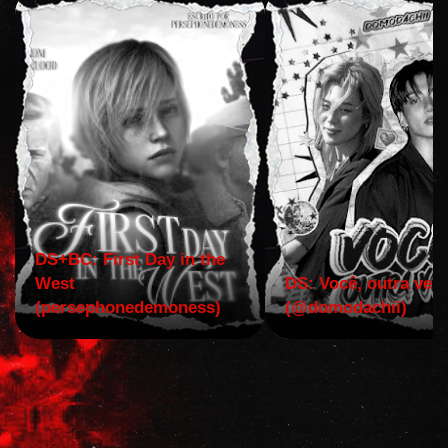
DS+BC: First Day in the
West
DS: Você, outra vez!
(persephonedemoness)
(@domodachii)