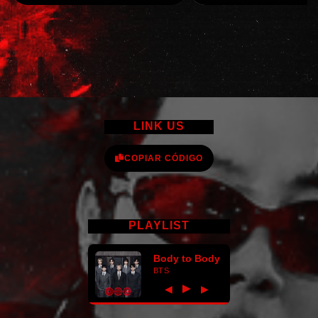
LINK US
COPIAR CÓDIGO
PLAYLIST
Body to Body
BTS
►
◀
▶