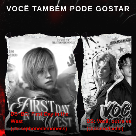
VOCÊ TAMBÉM PODE GOSTAR
DS+BC: First Day in the
West
DS: Você, outra vez!
(persephonedemoness)
(@domodachii)