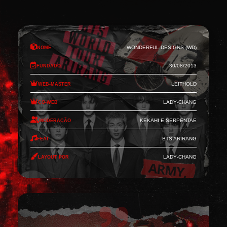
Nome
Wonderful Designs (WD)
Fundado
30/08/2013
Web-Master
Leithold
Co-Web
Lady-Chang
Moderação
Kekahi e Serpentae
Feat
BTS Arirang
Layout por
Lady-Chang