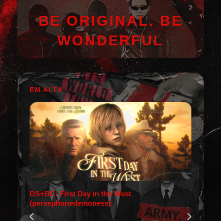
BE ORIGINAL. BE
WONDERFUL
EM ALTA
DS+BC: First Day in the West
(persephonedemoness)