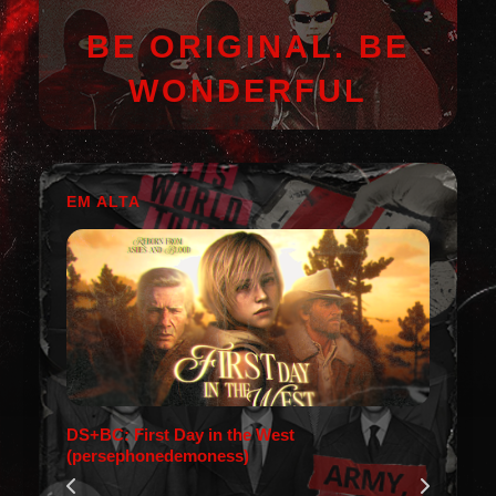
BE ORIGINAL. BE
WONDERFUL
EM ALTA
DS+BC: First Day in the West
(persephonedemoness)