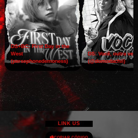
DS+BC: First Day in the
West
DS: Você, outra vez!
(persephonedemoness)
(@domodachii)
LINK US
COPIAR CÓDIGO