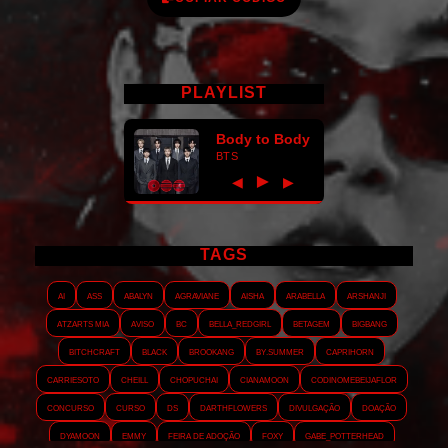
PLAYLIST
Body to Body
BTS
►
◀
▶
TAGS
AI
ASS
Abalyn
Agraviane
Aisha
Arabella
Arshanji
Atzarts Mia
Aviso
BC
Bella_RedGirl
Betagem
Bigbang
Bitchcraft
Black
Brookang
By.summer
Caprihorn
Carriesoto
Cheill
Chopuchai
Cianamoon
Codinomebeijaflor
Concurso
Curso
DS
Darthflowers
Divulgação
Doação
Dyamoon
Emmy
Feira de adoção
Foxy
Gabe_Potterhead