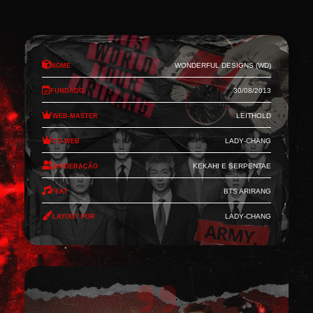
Nome
Wonderful Designs (WD)
Fundado
30/08/2013
Web-Master
Leithold
Co-Web
Lady-Chang
Moderação
Kekahi e Serpentae
Feat
BTS Arirang
Layout por
Lady-Chang