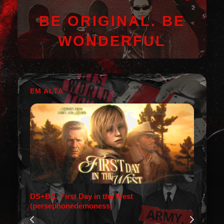
BE ORIGINAL. BE
WONDERFUL
EM ALTA
DS+BC: First Day in the West
(persephonedemoness)