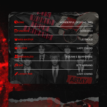
Nome
Wonderful Designs (WD)
Fundado
30/08/2013
Web-Master
Leithold
Co-Web
Lady-Chang
Moderação
Kekahi e Serpentae
Feat
BTS Arirang
Layout por
Lady-Chang