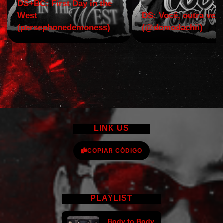
DS+BC: First Day in the
West
DS: Você, outra vez!
(persephonedemoness)
(@domodachii)
LINK US
COPIAR CÓDIGO
PLAYLIST
Body to Body