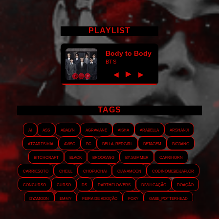
PLAYLIST
Body to Body
BTS
►
◀
▶
TAGS
AI
ASS
Abalyn
Agraviane
Aisha
Arabella
Arshanji
Atzarts Mia
Aviso
BC
Bella_RedGirl
Betagem
Bigbang
Bitchcraft
Black
Brookang
By.summer
Caprihorn
Carriesoto
Cheill
Chopuchai
Cianamoon
Codinomebeijaflor
Concurso
Curso
DS
Darthflowers
Divulgação
Doação
Dyamoon
Emmy
Feira de adoção
Foxy
Gabe_Potterhead
GeminnieKook
HALATZJOONG
HOTK
Harmonix
Holophernes