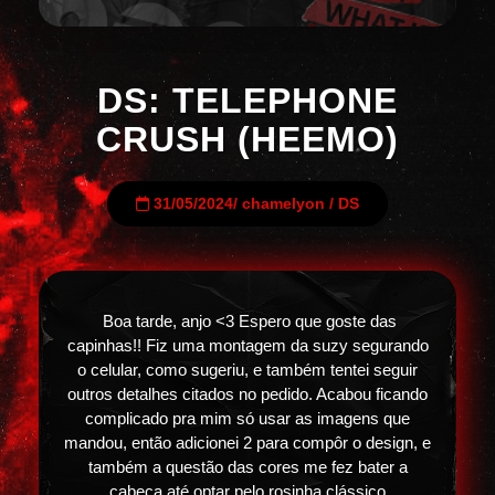
DS: TELEPHONE
CRUSH (HEEMO)
31/05/2024
/
chamelyon
/
DS
Boa tarde, anjo <3 Espero que goste das
capinhas!! Fiz uma montagem da suzy segurando
o celular, como sugeriu, e também tentei seguir
outros detalhes citados no pedido. Acabou ficando
complicado pra mim só usar as imagens que
mandou, então adicionei 2 para compôr o design, e
também a questão das cores me fez bater a
cabeça até optar pelo rosinha clássico