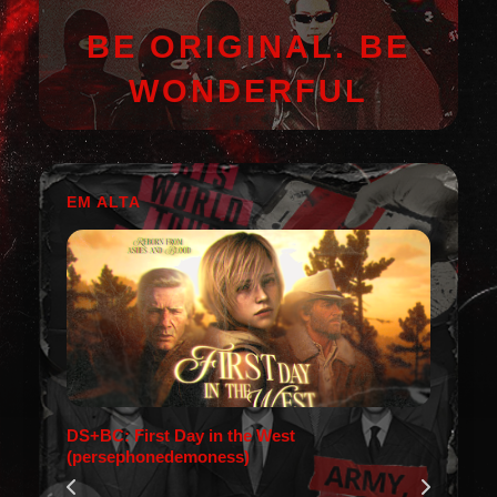
BE ORIGINAL. BE
WONDERFUL
EM ALTA
DS+BC: First Day in the West
(persephonedemoness)