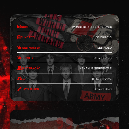
Nome
Wonderful Designs (WD)
Fundado
30/08/2013
Web-Master
Leithold
Co-Web
Lady-Chang
Moderação
Kekahi e Serpentae
Feat
BTS Arirang
Layout por
Lady-Chang