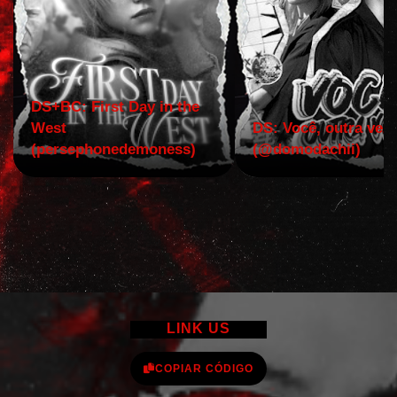
DS+BC: First Day in the
West
DS: Você, outra vez!
(persephonedemoness)
(@domodachii)
LINK US
COPIAR CÓDIGO