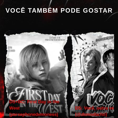
VOCÊ TAMBÉM PODE GOSTAR
DS+BC: First Day in the
West
DS: Você, outra vez!
(persephonedemoness)
(@domodachii)