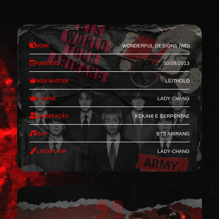
Nome
Wonderful Designs (WD)
Fundado
30/08/2013
Web-Master
Leithold
Co-Web
Lady-Chang
Moderação
Kekahi e Serpentae
Feat
BTS Arirang
Layout por
Lady-Chang