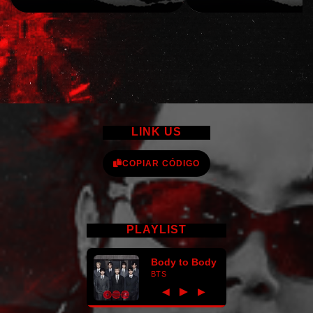
LINK US
COPIAR CÓDIGO
PLAYLIST
Body to Body
BTS
►
◀
▶