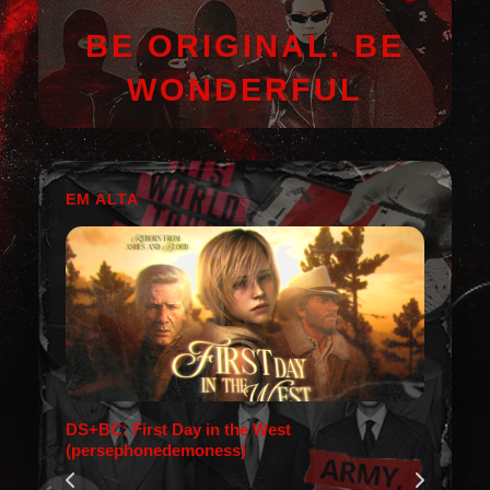
BE ORIGINAL. BE
WONDERFUL
EM ALTA
DS+BC: First Day in the West
(persephonedemoness)