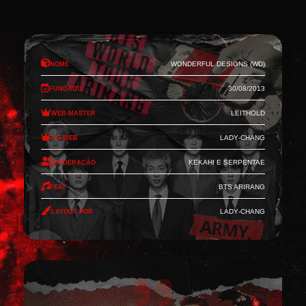
Nome
Wonderful Designs (WD)
Fundado
30/08/2013
Web-Master
Leithold
Co-Web
Lady-Chang
Moderação
Kekahi e Serpentae
Feat
BTS Arirang
Layout por
Lady-Chang