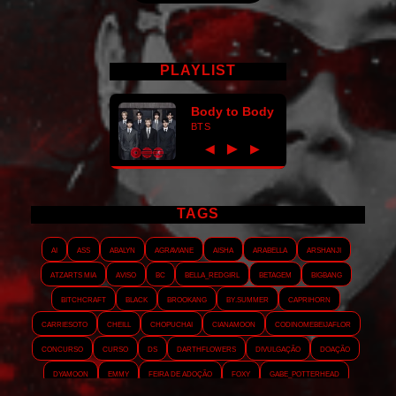
PLAYLIST
Body to Body
BTS
►
◀
▶
TAGS
AI
ASS
Abalyn
Agraviane
Aisha
Arabella
Arshanji
Atzarts Mia
Aviso
BC
Bella_RedGirl
Betagem
Bigbang
Bitchcraft
Black
Brookang
By.summer
Caprihorn
Carriesoto
Cheill
Chopuchai
Cianamoon
Codinomebeijaflor
Concurso
Curso
DS
Darthflowers
Divulgação
Doação
Dyamoon
Emmy
Feira de adoção
Foxy
Gabe_Potterhead