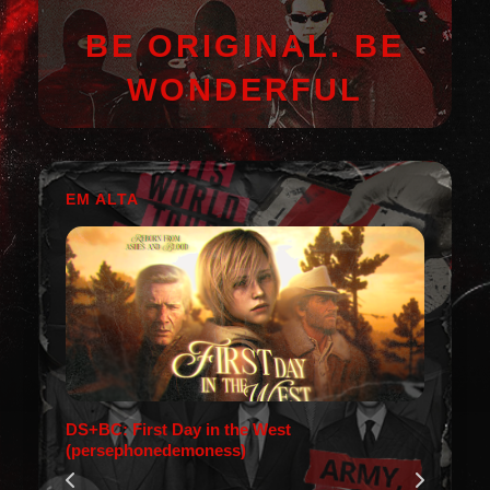
BE ORIGINAL. BE
WONDERFUL
EM ALTA
DS+BC: First Day in the West
(persephonedemoness)