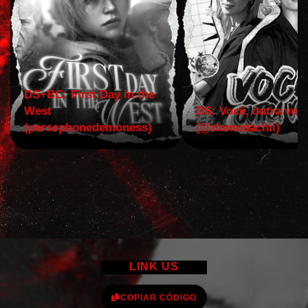
DS+BC: First Day in the
West
DS: Você, outra vez!
(persephonedemoness)
(@domodachii)
LINK US
COPIAR CÓDIGO