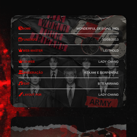
Nome
Wonderful Designs (WD)
Fundado
30/08/2013
Web-Master
Leithold
Co-Web
Lady-Chang
Moderação
Kekahi e Serpentae
Feat
BTS Arirang
Layout por
Lady-Chang