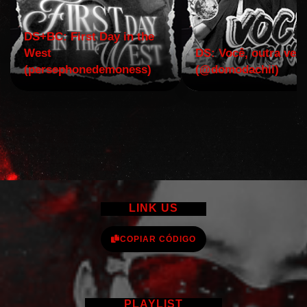
DS+BC: First Day in the
West
DS: Você, outra vez!
(persephonedemoness)
(@domodachii)
LINK US
COPIAR CÓDIGO
PLAYLIST