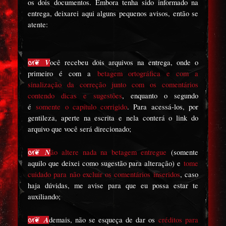
os dois documentos.
Embora tenha sido informado na
entrega, deixarei aqui alguns pequenos avisos, então se
atente:
V
ᘛ
❦
ocê recebeu dois arquivos na entrega, onde o
primeiro é com a
betagem ortográfica e com a
sinalização da correção junto com os comentários
contendo dicas e sugestões
, enquanto o segundo
é
somente o capítulo corrigido
. Para acessá-los, por
gentileza, aperte na escrita e nela conterá o link do
arquivo que você será direcionado;
N
ᘛ
❦
ão altere nada na betagem entregue
(somente
aquilo que deixei como sugestão para alteração) e
tome
cuidado para não excluir os comentários inseridos
, caso
haja dúvidas, me avise para que eu possa estar te
auxiliando;
A
ᘛ
❦
demais, não se esqueça de dar os
créditos para