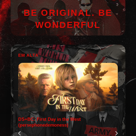
BE ORIGINAL. BE
WONDERFUL
EM ALTA
DS+BC: First Day in the West
(persephonedemoness)