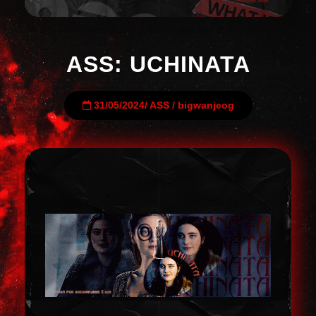
ASS: UCHINATA
31/05/2024
/
ASS
/
bigwanjeog