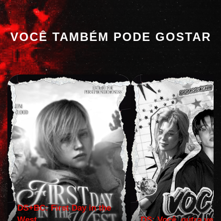
VOCÊ TAMBÉM PODE GOSTAR
DS+BC: First Day in the
West
DS: Você, outra vez!