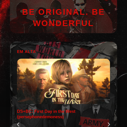
BE ORIGINAL. BE
WONDERFUL
EM ALTA
DS+BC: First Day in the West
(persephonedemoness)