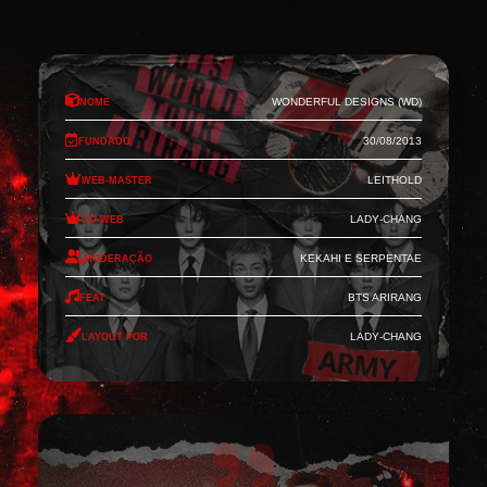
Nome
Wonderful Designs (WD)
Fundado
30/08/2013
Web-Master
Leithold
Co-Web
Lady-Chang
Moderação
Kekahi e Serpentae
Feat
BTS Arirang
Layout por
Lady-Chang