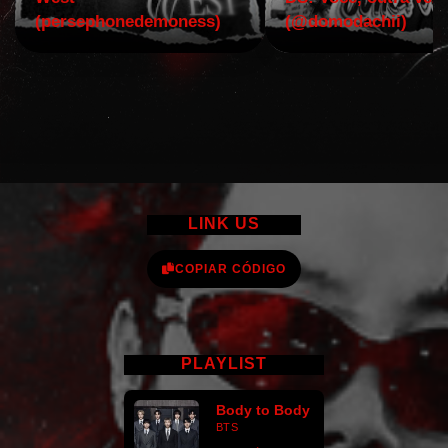
(persephonedemoness)
(@domodachii)
LINK US
COPIAR CÓDIGO
PLAYLIST
Body to Body
BTS