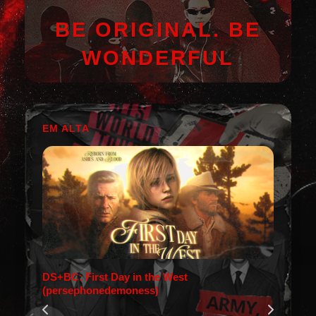
BE ORIGINAL. BE
WONDERFUL
EM ALTA
DS+BC: First Day in the West
(persephonedemoness)