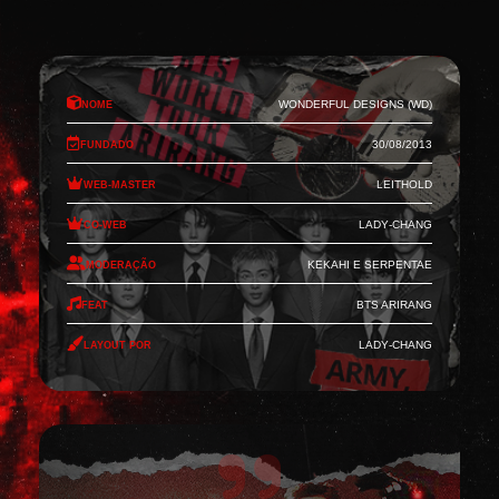
Nome
Wonderful Designs (WD)
Fundado
30/08/2013
Web-Master
Leithold
Co-Web
Lady-Chang
Moderação
Kekahi e Serpentae
Feat
BTS Arirang
Layout por
Lady-Chang