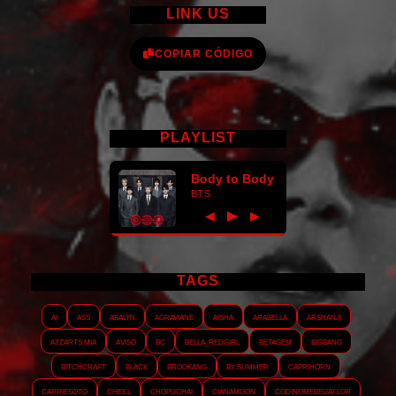
LINK US
COPIAR CÓDIGO
PLAYLIST
Body to Body
BTS
►
◀
▶
TAGS
AI
ASS
Abalyn
Agraviane
Aisha
Arabella
Arshanji
Atzarts Mia
Aviso
BC
Bella_RedGirl
Betagem
Bigbang
Bitchcraft
Black
Brookang
By.summer
Caprihorn
Carriesoto
Cheill
Chopuchai
Cianamoon
Codinomebeijaflor