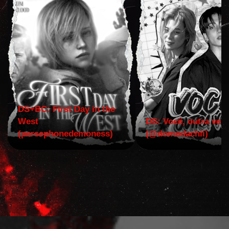
DS+BC: First Day in the
West
DS: Você, outra vez!
(persephonedemoness)
(@domodachii)