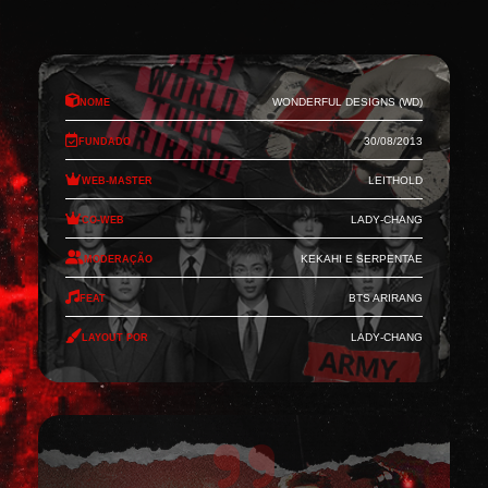
Nome
Wonderful Designs (WD)
Fundado
30/08/2013
Web-Master
Leithold
Co-Web
Lady-Chang
Moderação
Kekahi e Serpentae
Feat
BTS Arirang
Layout por
Lady-Chang