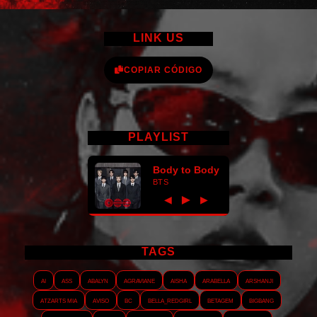
LINK US
COPIAR CÓDIGO
PLAYLIST
Body to Body
BTS
►
◀
▶
TAGS
AI
ASS
Abalyn
Agraviane
Aisha
Arabella
Arshanji
Atzarts Mia
Aviso
BC
Bella_RedGirl
Betagem
Bigbang