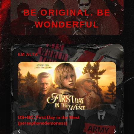
BE ORIGINAL. BE
WONDERFUL
EM ALTA
DS+BC: First Day in the West
(persephonedemoness)