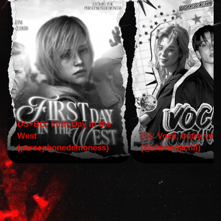
DS+BC: First Day in the
West
DS: Você, outra vez!
(persephonedemoness)
(@domodachii)