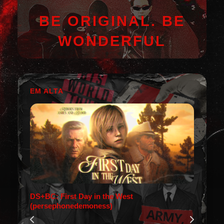
BE ORIGINAL. BE
WONDERFUL
EM ALTA
DS+BC: First Day in the West
(persephonedemoness)