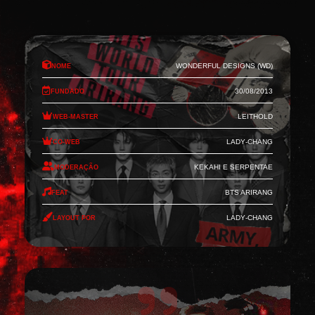
Nome
Wonderful Designs (WD)
Fundado
30/08/2013
Web-Master
Leithold
Co-Web
Lady-Chang
Moderação
Kekahi e Serpentae
Feat
BTS Arirang
Layout por
Lady-Chang