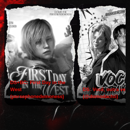
DS+BC: First Day in the
West
DS: Você, outra vez!
(persephonedemoness)
(@domodachii)