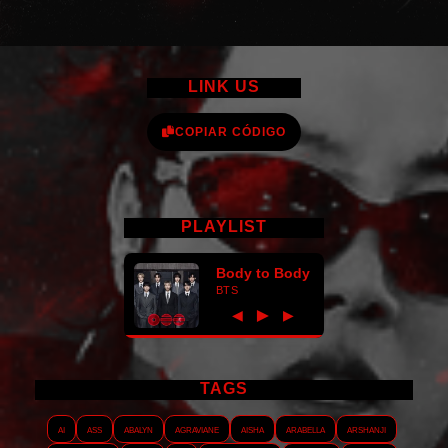
LINK US
COPIAR CÓDIGO
PLAYLIST
Body to Body
BTS
►
◀
▶
TAGS
AI
ASS
Abalyn
Agraviane
Aisha
Arabella
Arshanji