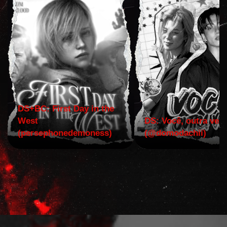
DS+BC: First Day in the
West
DS: Você, outra vez!
(persephonedemoness)
(@domodachii)