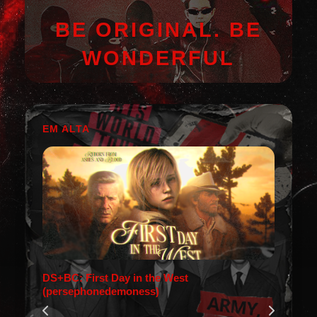
BE ORIGINAL. BE
WONDERFUL
EM ALTA
DS+BC: First Day in the West
(persephonedemoness)