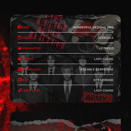
Nome
Wonderful Designs (WD)
Fundado
30/08/2013
Web-Master
Leithold
Co-Web
Lady-Chang
Moderação
Kekahi e Serpentae
Feat
BTS Arirang
Layout por
Lady-Chang