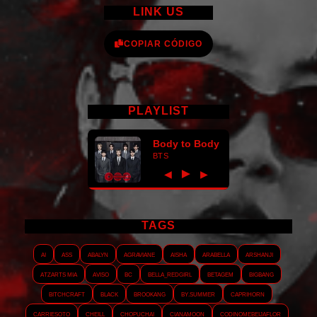
LINK US
COPIAR CÓDIGO
PLAYLIST
Body to Body
BTS
►
◀
▶
TAGS
AI
ASS
Abalyn
Agraviane
Aisha
Arabella
Arshanji
Atzarts Mia
Aviso
BC
Bella_RedGirl
Betagem
Bigbang
Bitchcraft
Black
Brookang
By.summer
Caprihorn
Carriesoto
Cheill
Chopuchai
Cianamoon
Codinomebeijaflor