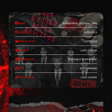
Nome
Wonderful Designs (WD)
Fundado
30/08/2013
Web-Master
Leithold
Co-Web
Lady-Chang
Moderação
Kekahi e Serpentae
Feat
BTS Arirang
Layout por
Lady-Chang