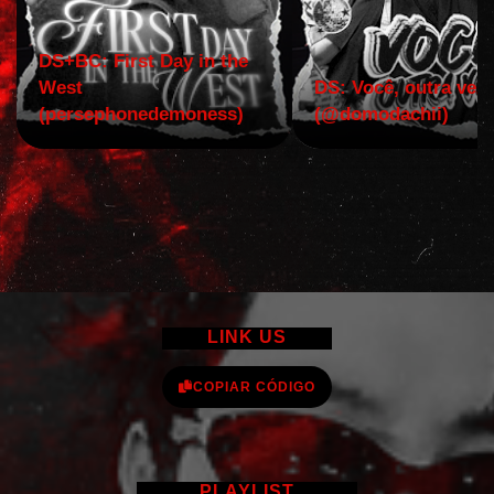
DS+BC: First Day in the
West
DS: Você, outra vez!
(persephonedemoness)
(@domodachii)
LINK US
COPIAR CÓDIGO
PLAYLIST