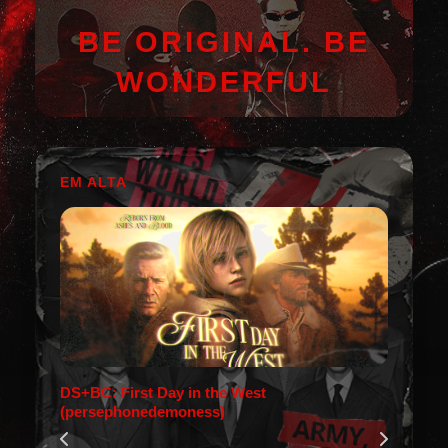
BE ORIGINAL. BE
WONDERFUL
EM ALTA
DS+BC: First Day in the West
(persephonedemoness)