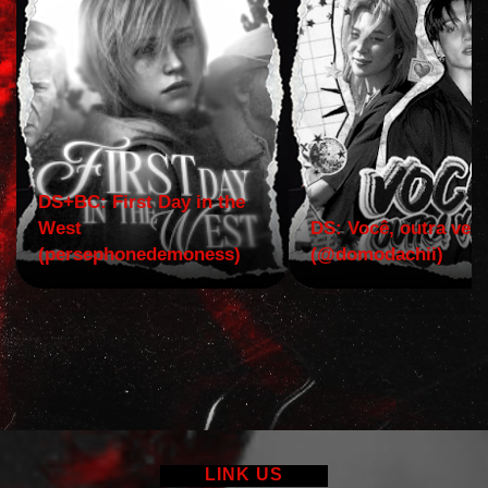
DS+BC: First Day in the
West
DS: Você, outra vez!
(persephonedemoness)
(@domodachii)
LINK US