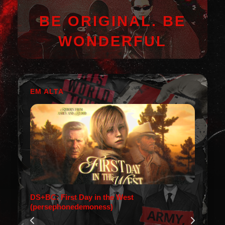
BE ORIGINAL. BE
WONDERFUL
EM ALTA
DS+BC: First Day in the West
(persephonedemoness)