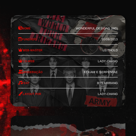
Nome
Wonderful Designs (WD)
Fundado
30/08/2013
Web-Master
Leithold
Co-Web
Lady-Chang
Moderação
Kekahi e Serpentae
Feat
BTS Arirang
Layout por
Lady-Chang