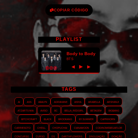
COPIAR CÓDIGO
PLAYLIST
Body to Body
BTS
►
◀
▶
TAGS
AI
ASS
Abalyn
Agraviane
Aisha
Arabella
Arshanji
Atzarts Mia
Aviso
BC
Bella_RedGirl
Betagem
Bigbang
Bitchcraft
Black
Brookang
By.summer
Caprihorn
Carriesoto
Cheill
Chopuchai
Cianamoon
Codinomebeijaflor
Concurso
Curso
DS
Darthflowers
Divulgação
Doação