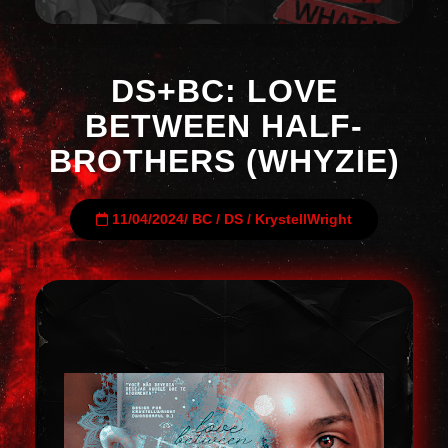
DS+BC: LOVE
BETWEEN HALF-
BROTHERS (WHYZIE)
11/04/2024
/
BC
/
DS
/
KrystellWright