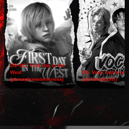
DS+BC: First Day in the
West
DS: Você, outra vez!
(persephonedemoness)
(@domodachii)