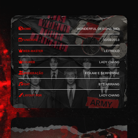
Nome
Wonderful Designs (WD)
Fundado
30/08/2013
Web-Master
Leithold
Co-Web
Lady-Chang
Moderação
Kekahi e Serpentae
Feat
BTS Arirang
Layout por
Lady-Chang