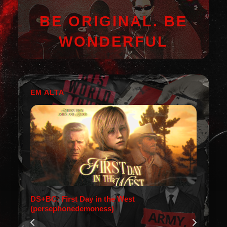
BE ORIGINAL. BE
WONDERFUL
EM ALTA
DS+BC: First Day in the West
(persephonedemoness)