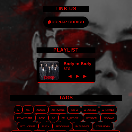
LINK US
COPIAR CÓDIGO
PLAYLIST
Body to Body
BTS
►
◀
▶
TAGS
AI
ASS
Abalyn
Agraviane
Aisha
Arabella
Arshanji
Atzarts Mia
Aviso
BC
Bella_RedGirl
Betagem
Bigbang
Bitchcraft
Black
Brookang
By.summer
Caprihorn